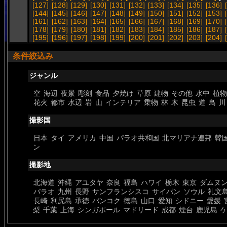
[127]
[128]
[129]
[130]
[131]
[132]
[133]
[134]
[135]
[136]
[144]
[145]
[146]
[147]
[148]
[149]
[150]
[151]
[152]
[153]
[161]
[162]
[163]
[164]
[165]
[166]
[167]
[168]
[169]
[170]
[178]
[179]
[180]
[181]
[182]
[183]
[184]
[185]
[186]
[187]
[195]
[196]
[197]
[198]
[199]
[200]
[201]
[202]
[203]
[204]
条件絞込み
ジャンル
空
海辺
夜景
彫刻
食品
夕焼け
草原
建物
その他
水中
植物
花火
都市
水辺
岩
山
インテリア
乗物
林
木
昆虫
道
鳥
川
撮影国
日本
タイ
アメリカ
中国
パラオ共和国
北マリアナ連邦
韓
ン
撮影地
北海道
沖縄
アユタヤ
奈良
福島
ハワイ
栃木
東京
ダムヌ
パラオ
九州
長野
サンフランシスコ
サイパン
ソウル
礼文
長崎
利尻島
承徳
バンコク
徳島
山口
愛知
シドニー
愛媛
梨
千葉
上海
シンガポール
マドリード
成都
煙台
鹿児島