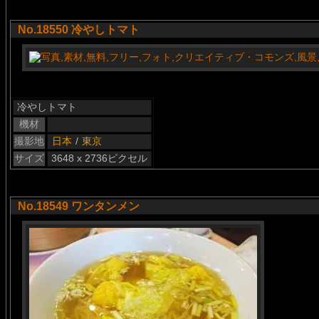
No.18550 冷やしトマト
冷やしトマト
機材
撮影地
日本
/
東京
サイズ
3648 x 2736ピクセル
No.18549 ワンタンメン