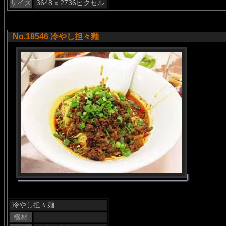
サイズ
3648 x 2736ピクセル
No.18546 冷やし担々麺
冷やし担々麺
機材