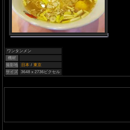
ワンタンメン
機材
撮影地
日本
/
東京
サイズ
3648 x 2736ピクセル