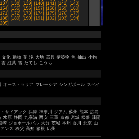
[137]
[138]
[139]
[140]
[141]
[142]
[143]
[154]
[155]
[156]
[157]
[158]
[159]
[160]
[171]
[172]
[173]
[174]
[175]
[176]
[177]
[188]
[189]
[190]
[191]
[192]
[193]
[194]
[205]
文化
動物
花
滝
大地
器具
構築物
魚
抽出
小物
雲
紅葉
雪
たても
こうち
国
オーストラリア
マレーシア
シンガポール
スペイ
ン・サドアック
兵庫
神奈川
グアム
蘇州
熊本
広島
島
水原
静岡
九寨溝
西安
三重
京都
宮城
松藩
瀋陽
宮崎
ジョホールバル
大分
茨城
本州
香川
北京
山
ケアンズ
秩父
高知
箱根
広州