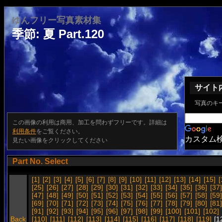
ゆんフリー写真素材集
季節: 夏 Part.120
サイト
写真のキ
この画像の利用は商用、加工を問わずフリーです。詳細は
利用条件
をご覧ください。
カスタム
見たい画像をクリックしてください
Part No. Select
[1]
[2]
[3]
[4]
[5]
[6]
[7]
[8]
[9]
[10]
[11]
[12]
[13]
[14]
[15]
[
[25]
[26]
[27]
[28]
[29]
[30]
[31]
[32]
[33]
[34]
[35]
[36]
[37]
[47]
[48]
[49]
[50]
[51]
[52]
[53]
[54]
[55]
[56]
[57]
[58]
[59]
[69]
[70]
[71]
[72]
[73]
[74]
[75]
[76]
[77]
[78]
[79]
[80]
[81]
[91]
[92]
[93]
[94]
[95]
[96]
[97]
[98]
[99]
[100]
[101]
[102]
Back
[110]
[111]
[112]
[113]
[114]
[115]
[116]
[117]
[118]
[119]
[1