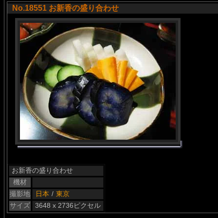
No.18551 お新香の盛り合わせ
お新香の盛り合わせ
機材
撮影地
日本
/
東京
サイズ
3648 x 2736ピクセル