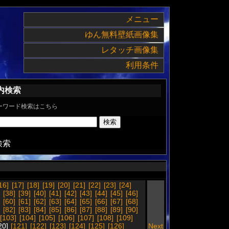
メニュー
ゆん無料壁紙画像集
レタッチ画像集
利用条件
内検索
ーワード検索はこちら
検索
16]
[17]
[18]
[19]
[20]
[21]
[22]
[23]
[24]
[38]
[39]
[40]
[41]
[42]
[43]
[44]
[45]
[46]
[60]
[61]
[62]
[63]
[64]
[65]
[66]
[67]
[68]
[82]
[83]
[84]
[85]
[86]
[87]
[88]
[89]
[90]
[103]
[104]
[105]
[106]
[107]
[108]
[109]
20]
[121]
[122]
[123]
[124]
[125]
[126]
Next