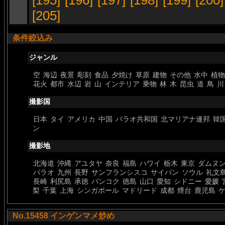
[195]
[196]
[197]
[198]
[199]
[200]
[205]
条件絞込み
ジャンル
空
海辺
夜景
彫刻
食品
夕焼け
草原
建物
その他
水中
植物
花火
都市
水辺
岩
山
インテリア
乗物
林
木
昆虫
道
鳥
川
撮影国
日本
タイ
アメリカ
中国
パラオ共和国
北マリアナ連邦
韓
ン
撮影地
北海道
沖縄
アユタヤ
奈良
福島
ハワイ
栃木
東京
ダムヌ
パラオ
九州
長野
サンフランシスコ
サイパン
ソウル
礼文
長崎
利尻島
承徳
バンコク
徳島
山口
愛知
シドニー
愛媛
梨
千葉
上海
シンガポール
マドリード
成都
煙台
鹿児島
No.15458 インゲンマメ炒め