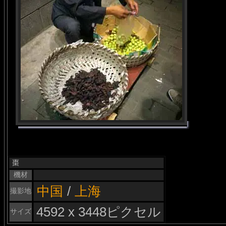
棗
機材
中国
/
上海
撮影地
4592 x 3448ピクセル
サイズ