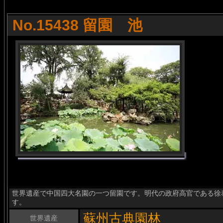
No.15438 留園 池
世界遺産で中国四大名園の一つ留園です。明代の政府高官である徐
す。
蘇州古典園林
世界遺産