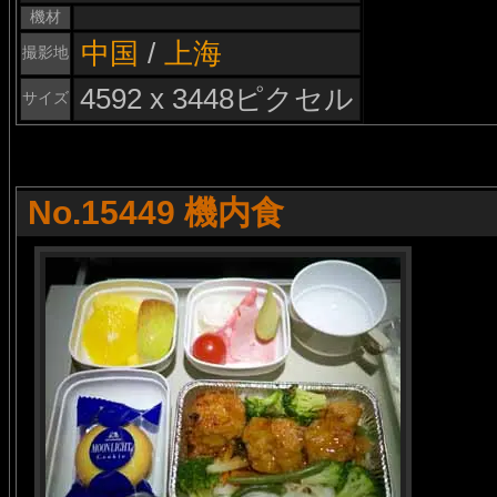
機材
中国
/
上海
撮影地
4592 x 3448ピクセル
サイズ
No.15449 機内食