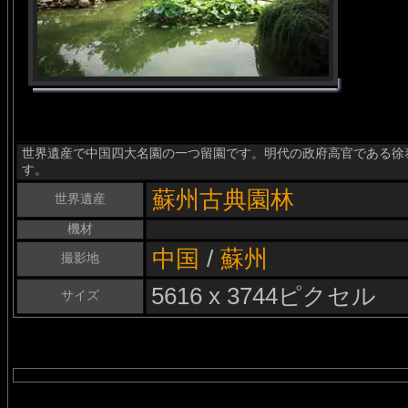
世界遺産で中国四大名園の一つ留園です。明代の政府高官である徐
す。
蘇州古典園林
世界遺産
機材
中国
/
蘇州
撮影地
5616 x 3744ピクセル
サイズ