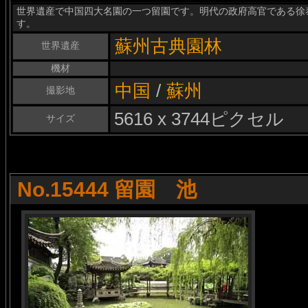
世界遺産で中国四大名園の一つ留園です。明代の政府高官である徐
す。
蘇州古典園林
世界遺産
機材
中国
/
蘇州
撮影地
5616 x 3744ピクセル
サイズ
No.15444 留園 池