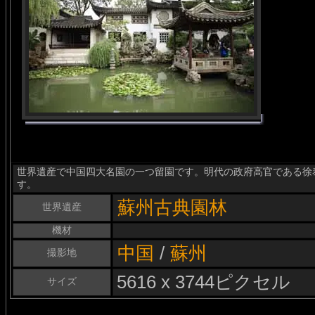
世界遺産で中国四大名園の一つ留園です。明代の政府高官である徐
す。
蘇州古典園林
世界遺産
機材
中国
/
蘇州
撮影地
5616 x 3744ピクセル
サイズ