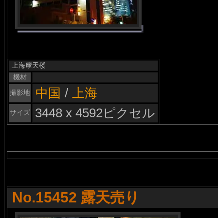
上海摩天楼
機材
中国
/
上海
撮影地
3448 x 4592ピクセル
サイズ
No.15452 露天売り