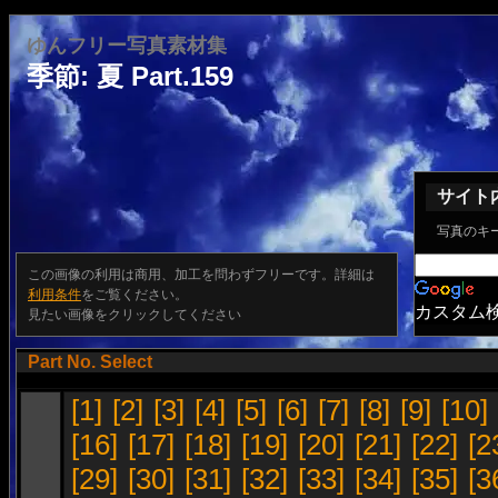
ゆんフリー写真素材集
季節: 夏 Part.159
サイト
写真のキ
この画像の利用は商用、加工を問わずフリーです。詳細は
利用条件
をご覧ください。
カスタム
見たい画像をクリックしてください
Part No. Select
[1]
[2]
[3]
[4]
[5]
[6]
[7]
[8]
[9]
[10]
[16]
[17]
[18]
[19]
[20]
[21]
[22]
[2
[29]
[30]
[31]
[32]
[33]
[34]
[35]
[3