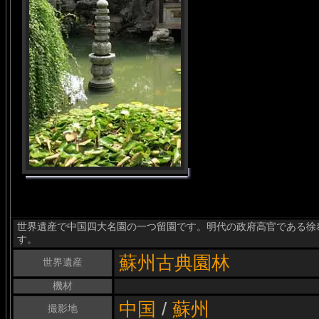
世界遺産で中国四大名園の一つ留園です。明代の政府高官である徐
す。
蘇州古典園林
世界遺産
機材
中国
/
蘇州
撮影地