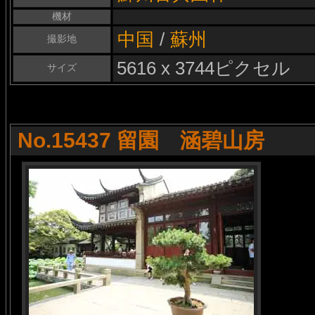
機材
中国
/
蘇州
撮影地
5616 x 3744ピクセル
サイズ
No.15437 留園 涵碧山房