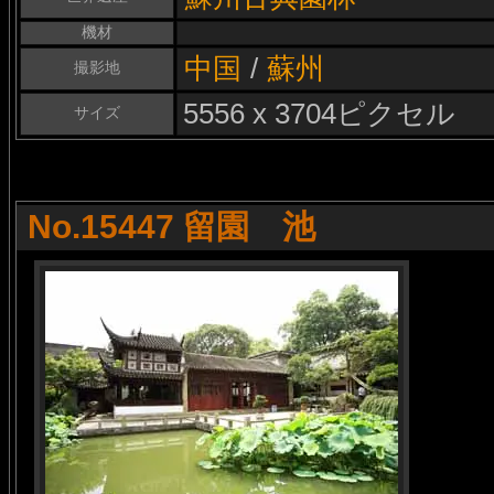
機材
中国
/
蘇州
撮影地
5556 x 3704ピクセル
サイズ
No.15447 留園 池