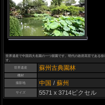
世界遺産で中国四大名園の一つ留園です。明代の政府高官である徐
す。
蘇州古典園林
世界遺産
機材
中国
/
蘇州
撮影地
5571 x 3714ピクセル
サイズ