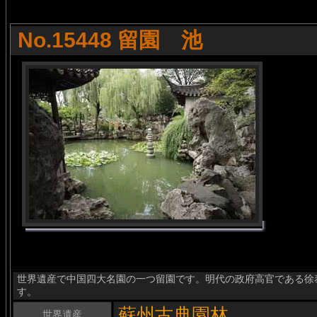
No.15448 留園 池
世界遺産で中国四大名園の一つ留園です。明代の政府高官である徐
す。
蘇州古典園林
世界遺産