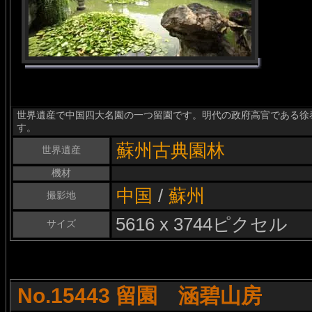
世界遺産で中国四大名園の一つ留園です。明代の政府高官である徐
す。
蘇州古典園林
世界遺産
機材
中国
/
蘇州
撮影地
5616 x 3744ピクセル
サイズ
No.15443 留園 涵碧山房