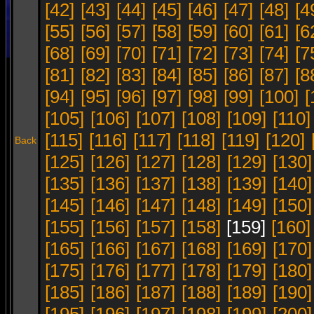
[42]
[43]
[44]
[45]
[46]
[47]
[48]
[4
[55]
[56]
[57]
[58]
[59]
[60]
[61]
[6
[68]
[69]
[70]
[71]
[72]
[73]
[74]
[7
[81]
[82]
[83]
[84]
[85]
[86]
[87]
[8
[94]
[95]
[96]
[97]
[98]
[99]
[100]
[
[105]
[106]
[107]
[108]
[109]
[110]
[115]
[116]
[117]
[118]
[119]
[120]
Back
[125]
[126]
[127]
[128]
[129]
[130]
[135]
[136]
[137]
[138]
[139]
[140]
[145]
[146]
[147]
[148]
[149]
[150]
[155]
[156]
[157]
[158]
[159]
[160]
[165]
[166]
[167]
[168]
[169]
[170]
[175]
[176]
[177]
[178]
[179]
[180]
[185]
[186]
[187]
[188]
[189]
[190]