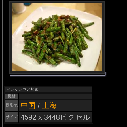
インゲンマメ炒め
機材
中国
/
上海
撮影地
4592 x 3448ピクセル
サイズ