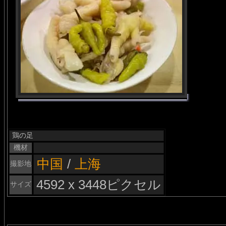
鶏の足
機材
中国
/
上海
撮影地
4592 x 3448ピクセル
サイズ