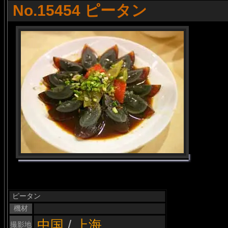
No.15454 ピータン
ピータン
機材
中国
/
上海
撮影地