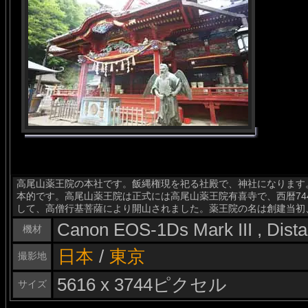
高尾山薬王院の本社です。飯縄権現を祀る社殿で、神社になります
本的です。高尾山薬王院は正式には高尾山薬王院有喜寺で、西暦74
して、高僧行基菩薩により開山されました。薬王院の名は創建当初
Canon EOS-1Ds Mark III , Dis
機材
日本
/
東京
撮影地
5616 x 3744ピクセル
サイズ