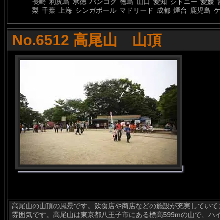
長崎
利尻島
承徳
バンコク
徳島
山口
愛知
シドニー
愛媛
梨
千葉
上海
シンガポール
マドリード
成都
煙台
鹿児島
No.6512 高尾山 山頂
高尾山の山頂の風景です。飲食店や商店などの施設が充実していて
雰囲気です。高尾山は東京都八王子市にある標高599mの山で、ハ