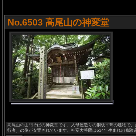
No.6503 高尾山の神変堂
高尾山の山門そばの神変堂です。入母屋造りの銅板平葺の建物で、
行者）の像が安置されています。神変大菩薩は634年生まれの修験