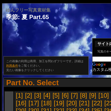
ゆんフリー写真素材集
季節: 夏 Part.65
サイト
写真のキ
この画像の利用は商用、加工を問わずフリーです。詳細は
利用条件
をご覧ください。
カスタム
見たい画像をクリックしてください
Part No. Select
[1]
[2]
[3]
[4]
[5]
[6]
[7]
[8]
[9]
[10]
[16]
[17]
[18]
[19]
[20]
[21]
[22]
[2
[29]
[30]
[31]
[32]
[33]
[34]
[35]
[3