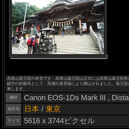
高尾山薬王院の本堂です。高尾山薬王院は正式には高尾山薬王院有喜
鎮守の祈願寺として、高僧行基菩薩により開山されました。薬王院
来します。
Canon EOS-1Ds Mark III , Dis
機材
日本
/
東京
撮影地
5616 x 3744ピクセル
サイズ