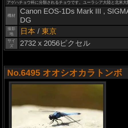
アゲハチョウ科に分類されるチョウです。ユーラシア大陸と北米大
Canon EOS-1Ds Mark III , SI
機材
DG
撮影
日本
/
東京
地
サイ
2732 x 2056ピクセル
ズ
No.6495 オオシオカラトンボ