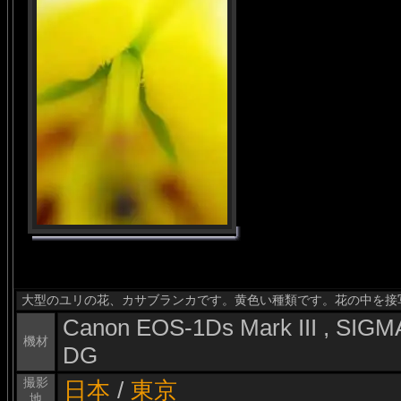
大型のユリの花、カサブランカです。黄色い種類です。花の中を接
Canon EOS-1Ds Mark III , SI
機材
DG
撮影
日本
/
東京
地