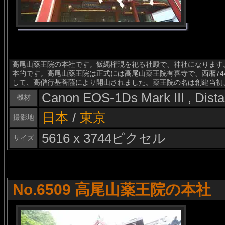
高尾山薬王院の本社です。飯縄権現を祀る社殿で、神社になります
本的です。高尾山薬王院は正式には高尾山薬王院有喜寺で、西暦74
して、高僧行基菩薩により開山されました。薬王院の名は創建当初
Canon EOS-1Ds Mark III , Dis
機材
日本
/
東京
撮影地
5616 x 3744ピクセル
サイズ
No.6509 高尾山薬王院の本社