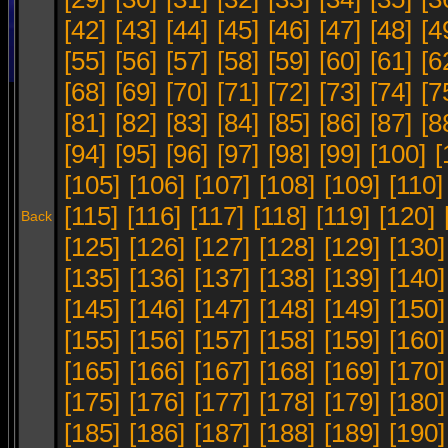
[42]
[43]
[44]
[45]
[46]
[47]
[48]
[4
[55]
[56]
[57]
[58]
[59]
[60]
[61]
[6
[68]
[69]
[70]
[71]
[72]
[73]
[74]
[7
[81]
[82]
[83]
[84]
[85]
[86]
[87]
[8
[94]
[95]
[96]
[97]
[98]
[99]
[100]
[
[105]
[106]
[107]
[108]
[109]
[110]
[115]
[116]
[117]
[118]
[119]
[120]
Back
[125]
[126]
[127]
[128]
[129]
[130]
[135]
[136]
[137]
[138]
[139]
[140]
[145]
[146]
[147]
[148]
[149]
[150]
[155]
[156]
[157]
[158]
[159]
[160]
[165]
[166]
[167]
[168]
[169]
[170]
[175]
[176]
[177]
[178]
[179]
[180]
[185]
[186]
[187]
[188]
[189]
[190]