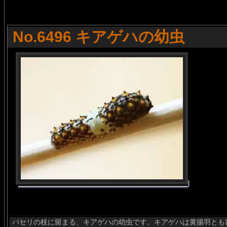
No.6496 キアゲハの幼虫
パセリの枝に留まる、キアゲハの幼虫です。キアゲハは黄揚羽とも書き、学