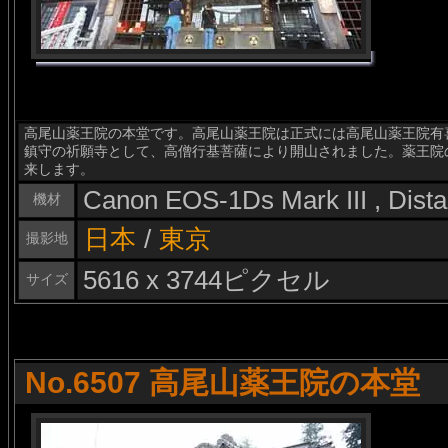
高尾山薬王院の本堂です。高尾山薬王院は正式には高尾山薬王院有喜
鎮守の祈願寺として、高僧行基菩薩により開山されました。薬王院
来します。
Canon EOS-1Ds Mark III , Dis
機材
日本
/
東京
撮影地
5616 x 3744ピクセル
サイズ
No.6507 高尾山薬王院の本堂