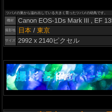
ツバメの巣から溢れ出している大きく育ったツバメの幼鳥です。
Canon EOS-1Ds Mark III , EF 
機材
日本
/
東京
撮影地
2992 x 2140ピクセル
サイズ