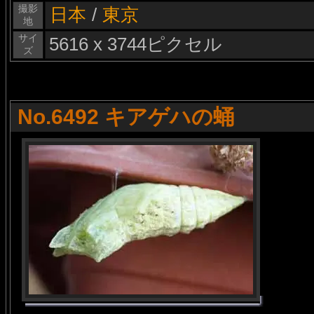
撮影
日本
/
東京
地
サイ
5616 x 3744ピクセル
ズ
No.6492 キアゲハの蛹