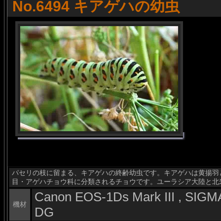
No.6494 キアゲハの幼虫
パセリの枝に留まる、キアゲハの終齢幼虫です。キアゲハは黄揚羽とも書き
目・アゲハチョウ科に分類されるチョウです。ユーラシア大陸と北
Canon EOS-1Ds Mark III , SI
機材
DG