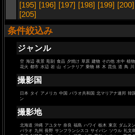
[195]
[196]
[197]
[198]
[199]
[200]
[205]
条件絞込み
ジャンル
空
海辺
夜景
彫刻
食品
夕焼け
草原
建物
その他
水中
植物
花火
都市
水辺
岩
山
インテリア
乗物
林
木
昆虫
道
鳥
川
撮影国
日本
タイ
アメリカ
中国
パラオ共和国
北マリアナ連邦
韓
ン
撮影地
北海道
沖縄
アユタヤ
奈良
福島
ハワイ
栃木
東京
ダムヌ
パラオ
九州
長野
サンフランシスコ
サイパン
ソウル
礼文