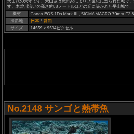
犬山城の天守です。犬山城は織田家により15世紀に造られた城で
す。木曽川沿いの高さ約88メートルほどの丘に築かれた平山城で
機材
Canon EOS-1Ds Mark III , SIGMA MACRO 70mm F2.
撮影地
日本
/
愛知
サイズ
14659 x 9634ピクセル
No.2148 サンゴと熱帯魚