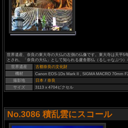
世界遺産、奈良の東大寺の大仏の左側の仏像です。東大寺は天平5年
とされ、「奈良の大仏」として知られる盧舎那仏（るしゃなぶつ）
世界遺産
古都奈良の文化財
機材
Canon EOS-1Ds Mark II , SIGMA MACRO 70mm F
撮影地
日本
/
奈良
サイズ
3113 x 4704ピクセル
No.3086 積乱雲にスコール