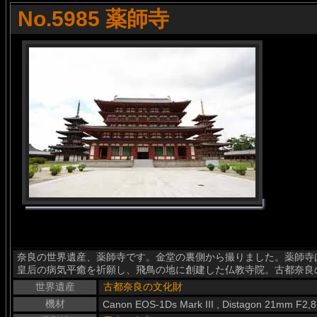
No.5985 薬師寺
奈良の世界遺産、薬師寺です。金堂の裏側から撮りました。薬師寺は
皇后の病気平癒を祈願し、飛鳥の地に創建した仏教寺院。古都奈良
世界遺産
古都奈良の文化財
機材
Canon EOS-1Ds Mark III , Distagon 21mm F2,8