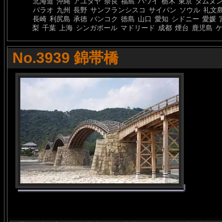
北海道
沖縄
アユタヤ
奈良
福島
ハワイ
栃木
東京
ダムヌ
パラオ
九州
長野
サンフランシスコ
サイパン
ソウル
礼文
長崎
利尻島
承徳
バンコク
徳島
山口
愛知
シドニー
愛媛
梨
千葉
上海
シンガポール
マドリード
成都
煙台
鹿児島
No.3939 錦帯橋