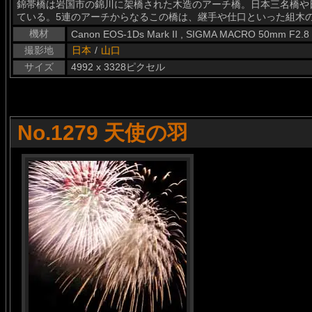
錦帯橋は岩国市の錦川に架橋された木造のアーチ橋。日本三名橋や
ている。5連のアーチからなるこの橋は、継手や仕口といった組木
機材
Canon EOS-1Ds Mark II , SIGMA MACRO 50mm F2.8
撮影地
日本
/
山口
サイズ
4992 x 3328ピクセル
No.1279 天使の羽