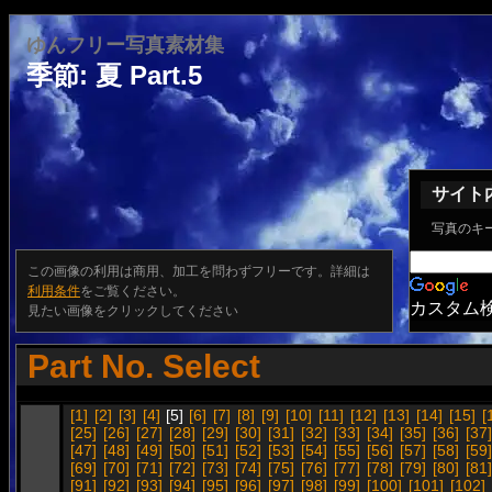
ゆんフリー写真素材集
季節: 夏 Part.5
サイト
写真のキ
この画像の利用は商用、加工を問わずフリーです。詳細は
利用条件
をご覧ください。
カスタム
見たい画像をクリックしてください
Part No. Select
[1]
[2]
[3]
[4]
[5]
[6]
[7]
[8]
[9]
[10]
[11]
[12]
[13]
[14]
[15]
[
[25]
[26]
[27]
[28]
[29]
[30]
[31]
[32]
[33]
[34]
[35]
[36]
[37]
[47]
[48]
[49]
[50]
[51]
[52]
[53]
[54]
[55]
[56]
[57]
[58]
[59]
[69]
[70]
[71]
[72]
[73]
[74]
[75]
[76]
[77]
[78]
[79]
[80]
[81]
[91]
[92]
[93]
[94]
[95]
[96]
[97]
[98]
[99]
[100]
[101]
[102]