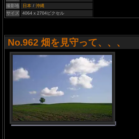
撮影地
日本
/
沖縄
サイズ
4064 x 2704ピクセル
No.962 畑を見守って、、、