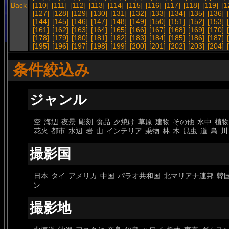
Back
[110]
[111]
[112]
[113]
[114]
[115]
[116]
[117]
[118]
[119]
[1
[127]
[128]
[129]
[130]
[131]
[132]
[133]
[134]
[135]
[136]
[144]
[145]
[146]
[147]
[148]
[149]
[150]
[151]
[152]
[153]
[161]
[162]
[163]
[164]
[165]
[166]
[167]
[168]
[169]
[170]
[178]
[179]
[180]
[181]
[182]
[183]
[184]
[185]
[186]
[187]
[195]
[196]
[197]
[198]
[199]
[200]
[201]
[202]
[203]
[204]
条件絞込み
ジャンル
空
海辺
夜景
彫刻
食品
夕焼け
草原
建物
その他
水中
植物
花火
都市
水辺
岩
山
インテリア
乗物
林
木
昆虫
道
鳥
川
撮影国
日本
タイ
アメリカ
中国
パラオ共和国
北マリアナ連邦
韓
ン
撮影地