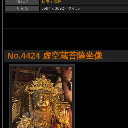
撮影地
日本
/
奈良
サイズ
5584 x 3692ピクセル
No.4424 虚空蔵菩薩坐像