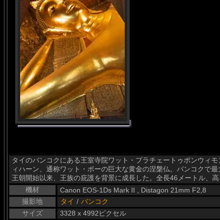
タイのバンコクにある王室寺院ワット・プラチェートゥポンウィモ
ィハーン、通称ワット・ポーの巨大な黄金の涅槃仏。バンコクで最
王朝開始以来、王族の庇護を背景に成長した。全長46メートル、高
機材
Canon EOS-1Ds Mark II , Distagon 21mm F2,8
撮影地
タイ
/
バンコク
サイズ
3328 x 4992ピクセル