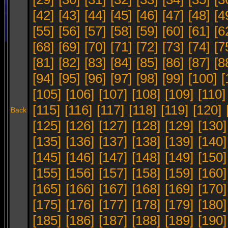
[42]
[43]
[44]
[45]
[46]
[47]
[48]
[4
[55]
[56]
[57]
[58]
[59]
[60]
[61]
[6
[68]
[69]
[70]
[71]
[72]
[73]
[74]
[7
[81]
[82]
[83]
[84]
[85]
[86]
[87]
[8
[94]
[95]
[96]
[97]
[98]
[99]
[100]
[
[105]
[106]
[107]
[108]
[109]
[110]
[115]
[116]
[117]
[118]
[119]
[120]
Back
[125]
[126]
[127]
[128]
[129]
[130]
[135]
[136]
[137]
[138]
[139]
[140]
[145]
[146]
[147]
[148]
[149]
[150]
[155]
[156]
[157]
[158]
[159]
[160]
[165]
[166]
[167]
[168]
[169]
[170]
[175]
[176]
[177]
[178]
[179]
[180]
[185]
[186]
[187]
[188]
[189]
[190]