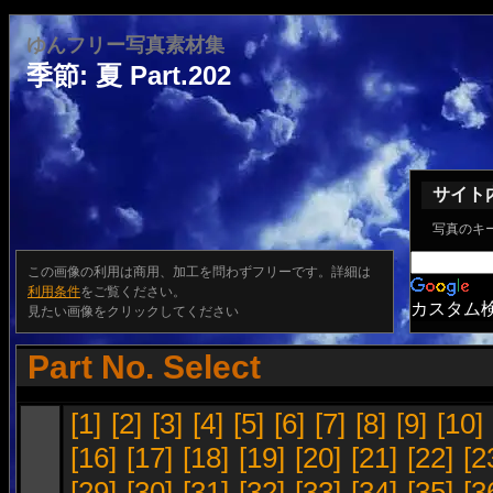
ゆんフリー写真素材集
季節: 夏 Part.202
サイト
写真のキ
この画像の利用は商用、加工を問わずフリーです。詳細は
利用条件
をご覧ください。
カスタム
見たい画像をクリックしてください
Part No. Select
[1]
[2]
[3]
[4]
[5]
[6]
[7]
[8]
[9]
[10]
[16]
[17]
[18]
[19]
[20]
[21]
[22]
[2
[29]
[30]
[31]
[32]
[33]
[34]
[35]
[3