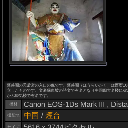
蓬莱閣の天后宮の入口の像です。蓬莱閣（ほうらいかく）は西暦10
立したものです。文豪蘇東坡の詩文で有名となり中国四大名楼に称
かぶ蜃気楼で有名です。
Canon EOS-1Ds Mark III , Dis
機材
中国
/
煙台
撮影地
5616 x 3744ピクセル
サイズ