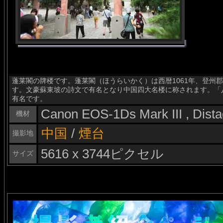
蓬莱閣の牌楼です。蓬莱閣（ほうらいかく）は西暦1061年、登州
す。文豪蘇東坡の詩文で有名となり中国四大名楼に称されます。「
有名です。
Canon EOS-1Ds Mark III , Dis
機材
中国
/
煙台
撮影地
5616 x 3744ピクセル
サイズ