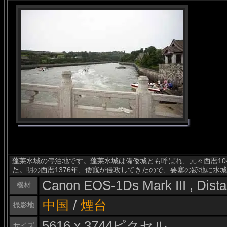
蓬莱水城の停泊地です。蓬莱水城は備倭城とも呼ばれ、元々西暦10
た。明の西暦1376年、倭寇が侵攻してきたので、要塞の跡地に水
Canon EOS-1Ds Mark III , Dis
機材
中国
/
煙台
撮影地
5616 x 3744ピクセル
サイズ