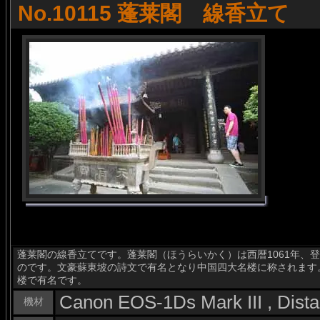
No.10115 蓬莱閣 線香立て
蓬莱閣の線香立てです。蓬莱閣（ほうらいかく）は西暦1061年、
のです。文豪蘇東坡の詩文で有名となり中国四大名楼に称されます
楼で有名です。
Canon EOS-1Ds Mark III , Dis
機材