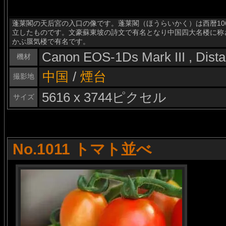
蓬莱閣の天后宮の入口の像です。蓬莱閣（ほうらいかく）は西暦10
立したものです。文豪蘇東坡の詩文で有名となり中国四大名楼に称
かぶ蜃気楼で有名です。
Canon EOS-1Ds Mark III , Dis
機材
中国
/
煙台
撮影地
5616 x 3744ピクセル
サイズ
No.1011 トマト並べ