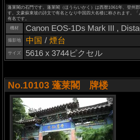
蓬莱閣の石門です。蓬莱閣（ほうらいかく）は西暦1061年、登州
す。文豪蘇東坡の詩文で有名となり中国四大名楼に称されます。「
有名です。
Canon EOS-1Ds Mark III , Dis
機材
中国
/
煙台
撮影地
5616 x 3744ピクセル
サイズ
No.10103 蓬莱閣 牌楼