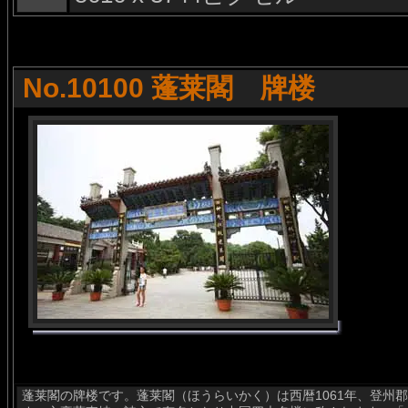
No.10100 蓬莱閣 牌楼
蓬莱閣の牌楼です。蓬莱閣（ほうらいかく）は西暦1061年、登州