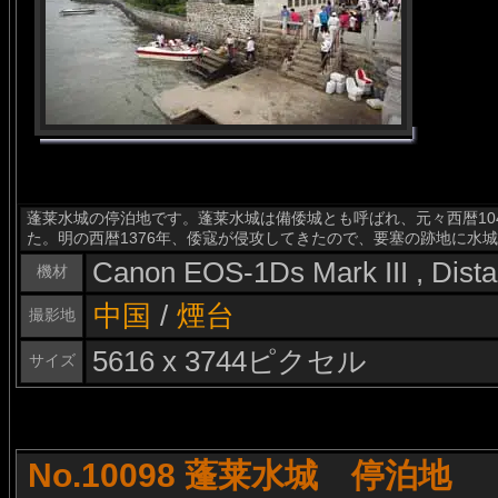
蓬莱水城の停泊地です。蓬莱水城は備倭城とも呼ばれ、元々西暦10
た。明の西暦1376年、倭寇が侵攻してきたので、要塞の跡地に水
Canon EOS-1Ds Mark III , Dis
機材
中国
/
煙台
撮影地
5616 x 3744ピクセル
サイズ
No.10098 蓬莱水城 停泊地