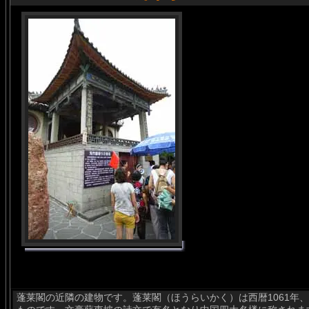
蓬莱閣の近隣の建物です。蓬莱閣（ほうらいかく）は西暦1061年