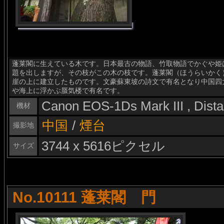
蓬莱閣に生えている木です。日本最古の物語、竹取物語でかぐや姫
題を出しますが、その枝がこの木の枝です。蓬莱閣（ほうらいかく）
崖の上に建立したものです。文豪蘇東坡の詩文で有名となり中国四
や海上に浮かぶ蜃気楼で有名です。
Canon EOS-1Ds Mark III , Dis
機材
中国
/
煙台
撮影地
3744 x 5616ピクセル
サイズ
No.10111 蓬莱閣 門