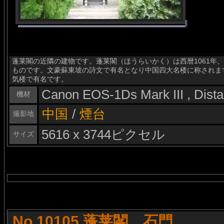
蓬莱閣の近隣の建物です。蓬莱閣（ほうらいかく）は西暦1061年
ものです。文豪蘇東坡の詩文で有名となり中国四大名楼に称されま
気楼で有名です。
Canon EOS-1Ds Mark III , Dis
機材
中国
/
煙台
撮影地
5616 x 3744ピクセル
サイズ
No.10105 蓬莱閣 石門