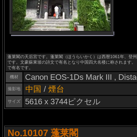
蓬莱閣の天后宮です。蓬莱閣（ほうらいかく）は西暦1061年、登
です。文豪蘇東坡の詩文で有名となり中国四大名楼に称されます。
で有名です。
Canon EOS-1Ds Mark III , Dis
機材
中国
/
煙台
撮影地
5616 x 3744ピクセル
サイズ
No.10107 蓬莱閣