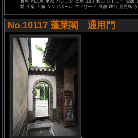
長崎
利尻島
承徳
バンコク
徳島
山口
愛知
シドニー
愛媛
梨
千葉
上海
シンガポール
マドリード
成都
煙台
鹿児島
No.10117 蓬莱閣 通用門