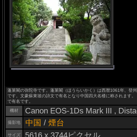
蓬莱閣の弥陀寺です。蓬莱閣（ほうらいかく）は西暦1061年、登
です。文豪蘇東坡の詩文で有名となり中国四大名楼に称されます。
で有名です。
Canon EOS-1Ds Mark III , Dis
機材
中国
/
煙台
撮影地
5616 x 3744ピクセル
サイズ