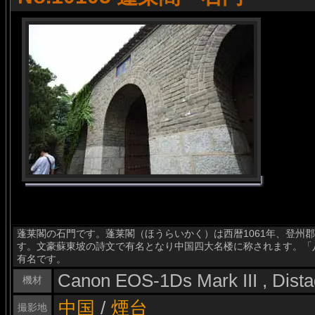
蓬莱閣の石門です。蓬莱閣（ほうらいかく）は西暦1061年、登州
す。文豪蘇東坡の詩文で有名となり中国四大名楼に称されます。「
有名です。
Canon EOS-1Ds Mark III , Dis
機材
中国
/
煙台
撮影地