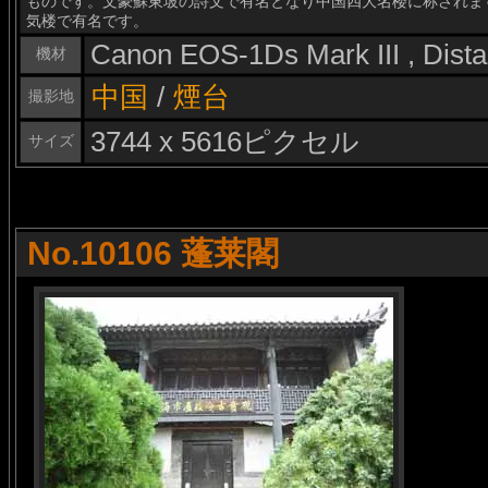
ものです。文豪蘇東坡の詩文で有名となり中国四大名楼に称されま
気楼で有名です。
Canon EOS-1Ds Mark III , Dis
機材
中国
/
煙台
撮影地
3744 x 5616ピクセル
サイズ
No.10106 蓬莱閣