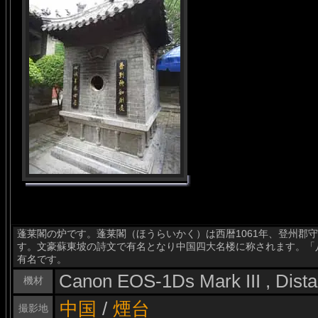
蓬莱閣の炉です。蓬莱閣（ほうらいかく）は西暦1061年、登州郡
す。文豪蘇東坡の詩文で有名となり中国四大名楼に称されます。「
有名です。
Canon EOS-1Ds Mark III , Dis
機材
中国
/
煙台
撮影地