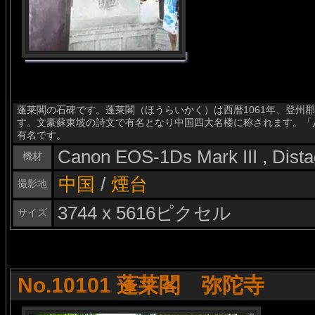
蓬莱閣の石碑です。蓬莱閣（ほうらいかく）は西暦1061年、登州
す。文豪蘇東坡の詩文で有名となり中国四大名楼に称されます。「
有名です。
Canon EOS-1Ds Mark III , Dis
機材
中国
/
煙台
撮影地
3744 x 5616ピクセル
サイズ
No.10101 蓬莱閣 弥陀寺