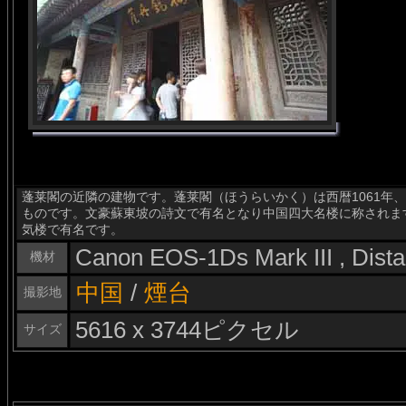
蓬莱閣の近隣の建物です。蓬莱閣（ほうらいかく）は西暦1061年
ものです。文豪蘇東坡の詩文で有名となり中国四大名楼に称されま
気楼で有名です。
Canon EOS-1Ds Mark III , Dis
機材
中国
/
煙台
撮影地
5616 x 3744ピクセル
サイズ