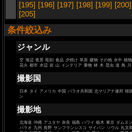
[195]
[196]
[197]
[198]
[199]
[200]
[205]
条件絞込み
ジャンル
空
海辺
夜景
彫刻
食品
夕焼け
草原
建物
その他
水中
植物
花火
都市
水辺
岩
山
インテリア
乗物
林
木
昆虫
道
鳥
川
撮影国
日本
タイ
アメリカ
中国
パラオ共和国
北マリアナ連邦
韓
ン
撮影地
北海道
沖縄
アユタヤ
奈良
福島
ハワイ
栃木
東京
ダムヌ
パラオ
九州
長野
サンフランシスコ
サイパン
ソウル
礼文