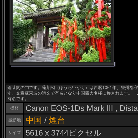
蓬莱閣の門です。蓬莱閣（ほうらいかく）は西暦1061年、登州郡
す。文豪蘇東坡の詩文で有名となり中国四大名楼に称されます。「
有名です。
Canon EOS-1Ds Mark III , Dis
機材
中国
/
煙台
撮影地
5616 x 3744ピクセル
サイズ