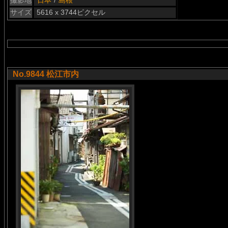
撮影地
日本
/
島根
サイズ
5616 x 3744ピクセル
No.9844 松江市内