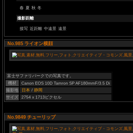
春
夏
秋
冬
撮影距離
接写
近距離
中遠景
遠景
No.985 ライオン横顔
富士サファリパークでの写真です。
機材
Canon EOS 10D Tamron SP AF180mmF/3.5 Di
撮影地
日本
/
静岡
サイズ
2754 x 1713ピクセル
No.9849 チューリップ