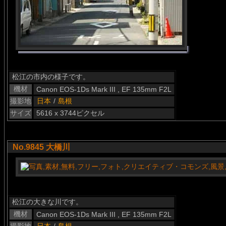
松江の市内の様子です。
機材
Canon EOS-1Ds Mark III , EF 135mm F2L
撮影地
日本
/
島根
サイズ
5616 x 3744ピクセル
No.9845 大橋川
松江の大きな川です。
機材
Canon EOS-1Ds Mark III , EF 135mm F2L