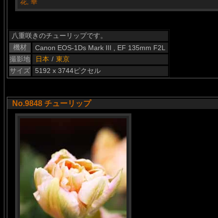
八重咲きのチューリップです。
機材
Canon EOS-1Ds Mark III , EF 135mm F2L
撮影地
日本
/
東京
サイズ
5192 x 3744ピクセル
No.9848 チューリップ