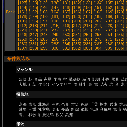
[127]
[128]
[129]
[130]
[131]
[132]
[133]
[134]
[135]
[136]
[144]
[145]
[146]
[147]
[148]
[149]
[150]
[151]
[152]
[153]
Back
[161]
[162]
[163]
[164]
[165]
[166]
[167]
[168]
[169]
[170]
[178]
[179]
[180]
[181]
[182]
[183]
[184]
[185]
[186]
[187]
[195]
[196]
[197]
[198]
[199]
[200]
[201]
[202]
[203]
[204]
[212]
[213]
[214]
[215]
[216]
[217]
[218]
[219]
[220]
[221]
[229]
[230]
[231]
[232]
[233]
[234]
[235]
[236]
[237]
[238]
[246]
[247]
[248]
[249]
[250]
[251]
[252]
[253]
[254]
[255]
[263]
[264]
[265]
[266]
[267]
[268]
[269]
[270]
[271]
[272]
[280]
[281]
[282]
[283]
[284]
[285]
[286]
[287]
[288]
[289]
[297]
[298]
[299]
[300]
[301]
[302]
[303]
[304]
[305]
[306]
条件絞込み
ジャンル
建物
花
食品
夜景
昆虫
空
構築物
海辺
彫刻
小物
器具
草
大地
紅葉
夕焼け
インテリア
道
抽出
鳥
雪
花火
岩
魚
木
撮影地
京都
東京
北海道
沖縄
奈良
大阪
福島
千葉
栃木
兵庫
群馬
愛知
三重
礼文島
埼玉
長崎
新潟
箱根
宮城
利尻島
富山
徳
香川
和歌山
鹿児島
秩父
高知
季節