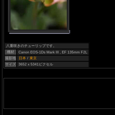
八重咲きのチューリップです。
機材
Canon EOS-1Ds Mark III , EF 135mm F2L
撮影地
日本
/
東京
サイズ
3652 x 5341ピクセル