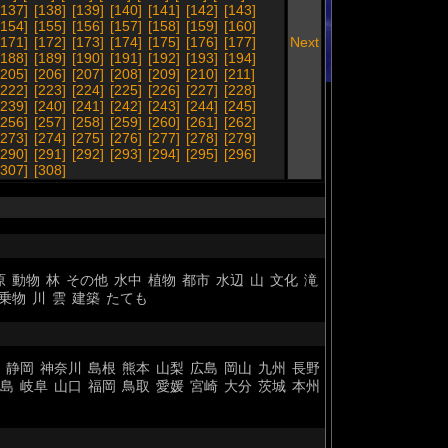
[137]
[138]
[139]
[140]
[141]
[142]
[143]
[154]
[155]
[156]
[157]
[158]
[159]
[160]
[171]
[172]
[173]
[174]
[175]
[176]
[177]
Next
[188]
[189]
[190]
[191]
[192]
[193]
[194]
[205]
[206]
[207]
[208]
[209]
[210]
[211]
[222]
[223]
[224]
[225]
[226]
[227]
[228]
[239]
[240]
[241]
[242]
[243]
[244]
[245]
[256]
[257]
[258]
[259]
[260]
[261]
[262]
[273]
[274]
[275]
[276]
[277]
[278]
[279]
[290]
[291]
[292]
[293]
[294]
[295]
[296]
[307]
[308]
原
動物
林
その他
水中
植物
都市
水辺
山
文化
滝
乗物
川
雲
建築
たても
静岡
神奈川
島根
熊本
山梨
広島
岡山
九州
長野
島
岐阜
山口
福岡
鳥取
愛媛
宮崎
大分
茨城
本州