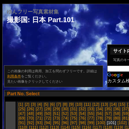
ゆんフリー写真素材集
撮影国: 日本 Part.101
サイト
写真のキ
この画像の利用は商用、加工を問わずフリーです。詳細は
利用条件
をご覧ください。
カスタム
見たい画像をクリックしてください
Part No. Select
[1]
[2]
[3]
[4]
[5]
[6]
[7]
[8]
[9]
[10]
[11]
[12]
[13]
[14]
[15]
[
[25]
[26]
[27]
[28]
[29]
[30]
[31]
[32]
[33]
[34]
[35]
[36]
[37]
[47]
[48]
[49]
[50]
[51]
[52]
[53]
[54]
[55]
[56]
[57]
[58]
[59]
[69]
[70]
[71]
[72]
[73]
[74]
[75]
[76]
[77]
[78]
[79]
[80]
[81]
[91]
[92]
[93]
[94]
[95]
[96]
[97]
[98]
[99]
[100]
[101]
[102]
[110]
[111]
[112]
[113]
[114]
[115]
[116]
[117]
[118]
[119]
[1