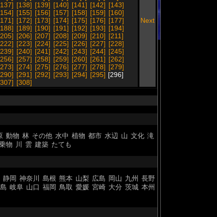
[137]
[138]
[139]
[140]
[141]
[142]
[143]
[154]
[155]
[156]
[157]
[158]
[159]
[160]
[171]
[172]
[173]
[174]
[175]
[176]
[177]
Next
[188]
[189]
[190]
[191]
[192]
[193]
[194]
[205]
[206]
[207]
[208]
[209]
[210]
[211]
[222]
[223]
[224]
[225]
[226]
[227]
[228]
[239]
[240]
[241]
[242]
[243]
[244]
[245]
[256]
[257]
[258]
[259]
[260]
[261]
[262]
[273]
[274]
[275]
[276]
[277]
[278]
[279]
[290]
[291]
[292]
[293]
[294]
[295]
[296]
[307]
[308]
原
動物
林
その他
水中
植物
都市
水辺
山
文化
滝
乗物
川
雲
建築
たても
静岡
神奈川
島根
熊本
山梨
広島
岡山
九州
長野
島
岐阜
山口
福岡
鳥取
愛媛
宮崎
大分
茨城
本州