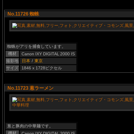
No.11726 蜘蛛
蜘蛛がアリを捕食しています。
機材
Canon IXY DIGITAL 2000 IS
撮影地
日本
/
東京
サイズ
1846 x 1728ピクセル
No.11723 葱ラーメン
葱と豚肉の中華麺です。
機材
Canon IXY DIGITAL 2000 IS