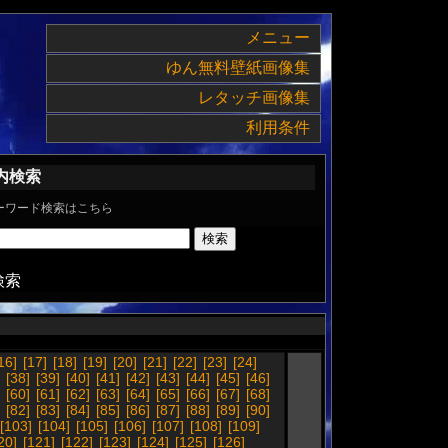
メニュー
ゆん無料壁紙画像集
レタッチ画像集
利用条件
内検索
ーワード検索はこちら
検索
16]
[17]
[18]
[19]
[20]
[21]
[22]
[23]
[24]
[38]
[39]
[40]
[41]
[42]
[43]
[44]
[45]
[46]
[60]
[61]
[62]
[63]
[64]
[65]
[66]
[67]
[68]
[82]
[83]
[84]
[85]
[86]
[87]
[88]
[89]
[90]
[103]
[104]
[105]
[106]
[107]
[108]
[109]
20]
[121]
[122]
[123]
[124]
[125]
[126]