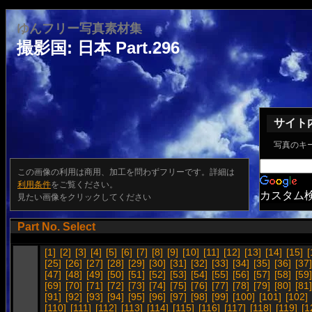
ゆんフリー写真素材集
撮影国: 日本 Part.296
サイト
写真のキ
この画像の利用は商用、加工を問わずフリーです。詳細は
利用条件
をご覧ください。
カスタム
見たい画像をクリックしてください
Part No. Select
[1]
[2]
[3]
[4]
[5]
[6]
[7]
[8]
[9]
[10]
[11]
[12]
[13]
[14]
[15]
[
[25]
[26]
[27]
[28]
[29]
[30]
[31]
[32]
[33]
[34]
[35]
[36]
[37]
[47]
[48]
[49]
[50]
[51]
[52]
[53]
[54]
[55]
[56]
[57]
[58]
[59]
[69]
[70]
[71]
[72]
[73]
[74]
[75]
[76]
[77]
[78]
[79]
[80]
[81]
[91]
[92]
[93]
[94]
[95]
[96]
[97]
[98]
[99]
[100]
[101]
[102]
[110]
[111]
[112]
[113]
[114]
[115]
[116]
[117]
[118]
[119]
[1