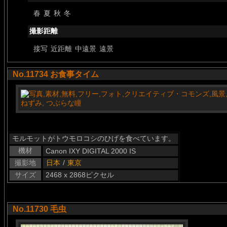
春
夏
秋
冬
撮影距離
接写
近距離
中遠景
遠景
No.11734 お食事タイム
モルモットがトウモロコシのひげを食べています。
機材
Canon IXY DIGITAL 2000 IS
撮影地
日本
/
東京
サイズ
2468 x 2868ピクセル
No.11730 毛虫