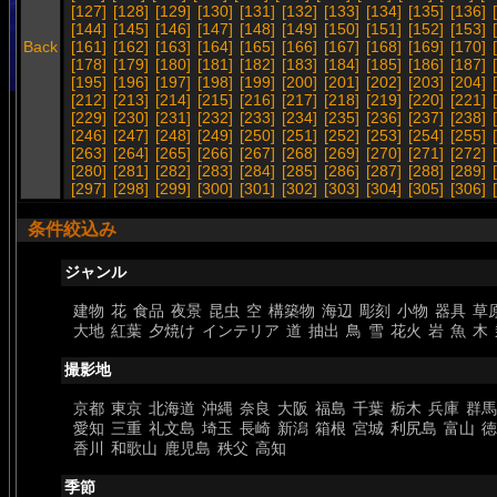
[127]
[128]
[129]
[130]
[131]
[132]
[133]
[134]
[135]
[136]
[144]
[145]
[146]
[147]
[148]
[149]
[150]
[151]
[152]
[153]
Back
[161]
[162]
[163]
[164]
[165]
[166]
[167]
[168]
[169]
[170]
[178]
[179]
[180]
[181]
[182]
[183]
[184]
[185]
[186]
[187]
[195]
[196]
[197]
[198]
[199]
[200]
[201]
[202]
[203]
[204]
[212]
[213]
[214]
[215]
[216]
[217]
[218]
[219]
[220]
[221]
[229]
[230]
[231]
[232]
[233]
[234]
[235]
[236]
[237]
[238]
[246]
[247]
[248]
[249]
[250]
[251]
[252]
[253]
[254]
[255]
[263]
[264]
[265]
[266]
[267]
[268]
[269]
[270]
[271]
[272]
[280]
[281]
[282]
[283]
[284]
[285]
[286]
[287]
[288]
[289]
[297]
[298]
[299]
[300]
[301]
[302]
[303]
[304]
[305]
[306]
条件絞込み
ジャンル
建物
花
食品
夜景
昆虫
空
構築物
海辺
彫刻
小物
器具
草
大地
紅葉
夕焼け
インテリア
道
抽出
鳥
雪
花火
岩
魚
木
撮影地
京都
東京
北海道
沖縄
奈良
大阪
福島
千葉
栃木
兵庫
群馬
愛知
三重
礼文島
埼玉
長崎
新潟
箱根
宮城
利尻島
富山
徳
香川
和歌山
鹿児島
秩父
高知
季節