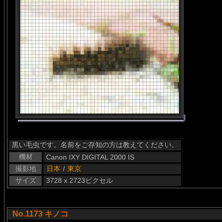
黒い毛虫です。名前をご存知の方は教えてください。
機材
Canon IXY DIGITAL 2000 IS
撮影地
日本
/
東京
サイズ
3728 x 2723ピクセル
No.1173 キノコ