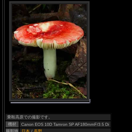
乗鞍高原での撮影です。
機材
Canon EOS 10D Tamron SP AF180mmF/3.5 Di
撮影地
日本
/
長野