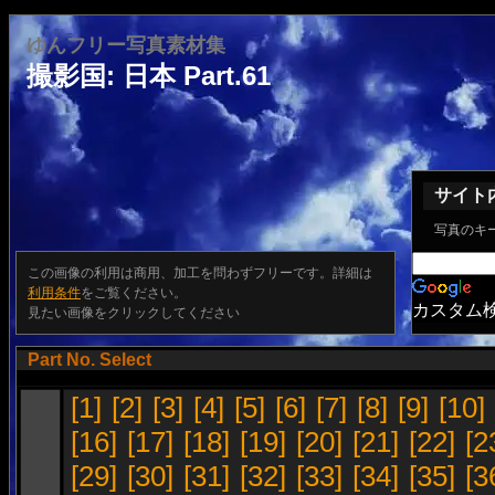
ゆんフリー写真素材集
撮影国: 日本 Part.61
サイト
写真のキ
この画像の利用は商用、加工を問わずフリーです。詳細は
利用条件
をご覧ください。
カスタム
見たい画像をクリックしてください
Part No. Select
[1]
[2]
[3]
[4]
[5]
[6]
[7]
[8]
[9]
[10]
[16]
[17]
[18]
[19]
[20]
[21]
[22]
[2
[29]
[30]
[31]
[32]
[33]
[34]
[35]
[3