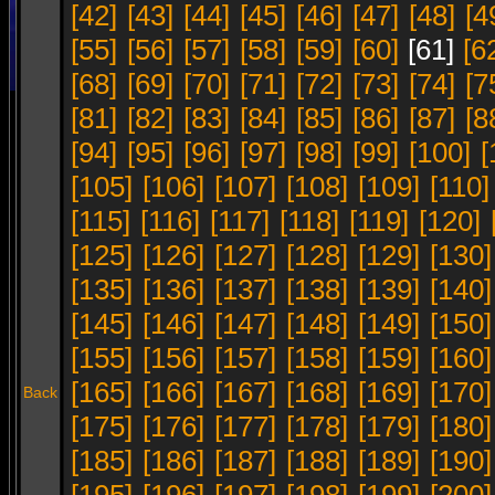
[42]
[43]
[44]
[45]
[46]
[47]
[48]
[4
[55]
[56]
[57]
[58]
[59]
[60]
[61]
[6
[68]
[69]
[70]
[71]
[72]
[73]
[74]
[7
[81]
[82]
[83]
[84]
[85]
[86]
[87]
[8
[94]
[95]
[96]
[97]
[98]
[99]
[100]
[
[105]
[106]
[107]
[108]
[109]
[110]
[115]
[116]
[117]
[118]
[119]
[120]
[125]
[126]
[127]
[128]
[129]
[130]
[135]
[136]
[137]
[138]
[139]
[140]
[145]
[146]
[147]
[148]
[149]
[150]
[155]
[156]
[157]
[158]
[159]
[160]
[165]
[166]
[167]
[168]
[169]
[170]
Back
[175]
[176]
[177]
[178]
[179]
[180]
[185]
[186]
[187]
[188]
[189]
[190]