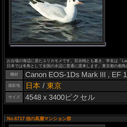
お台場の海辺に居たユリカモメです。百合鴎とも書き、学名は「Larus 
日本では冬鳥として全国の水辺に普通に渡来します。東京都の都鳥
Canon EOS-1Ds Mark III , EF
機材
日本
/
東京
撮影地
4548 x 3400ピクセル
サイズ
No.6717 佃の高層マンション群