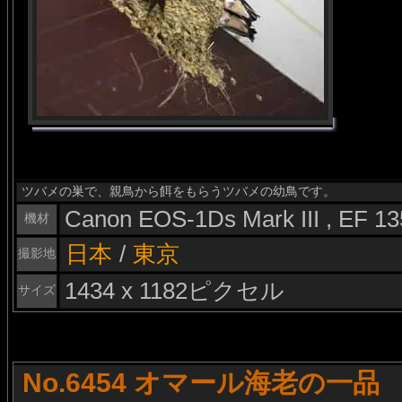
ツバメの巣で、親鳥から餌をもらうツバメの幼鳥です。
Canon EOS-1Ds Mark III , EF 
機材
日本
/
東京
撮影地
1434 x 1182ピクセル
サイズ
No.6454 オマール海老の一品