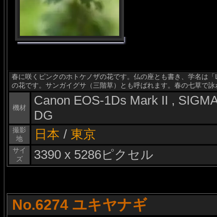
春に咲くピンクのホトケノザの花です。仏の座とも書き、学名は「Lamiu
の花です。サンガイグサ（三階草）とも呼ばれます。春の七草で詠
Canon EOS-1Ds Mark II , SIG
機材
DG
撮影
日本
/
東京
地
サイ
3390 x 5286ピクセル
ズ
No.6274 ユキヤナギ