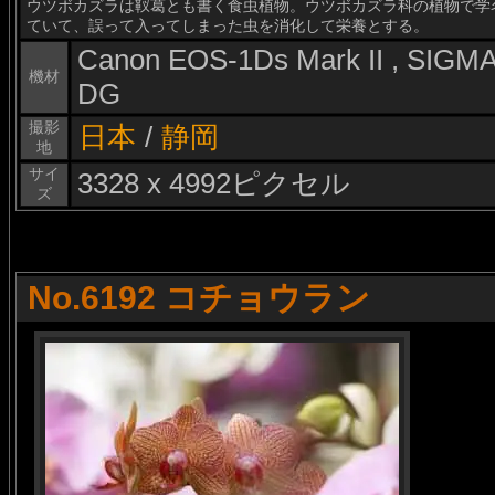
ウツボカズラは靫葛とも書く食虫植物。ウツボカズラ科の植物で学名は「
ていて、誤って入ってしまった虫を消化して栄養とする。
Canon EOS-1Ds Mark II , SIG
機材
DG
撮影
日本
/
静岡
地
サイ
3328 x 4992ピクセル
ズ
No.6192 コチョウラン