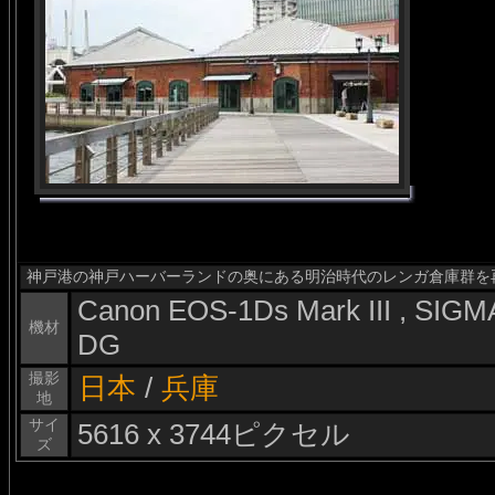
神戸港の神戸ハーバーランドの奥にある明治時代のレンガ倉庫群を
Canon EOS-1Ds Mark III , SI
機材
DG
撮影
日本
/
兵庫
地
サイ
5616 x 3744ピクセル
ズ