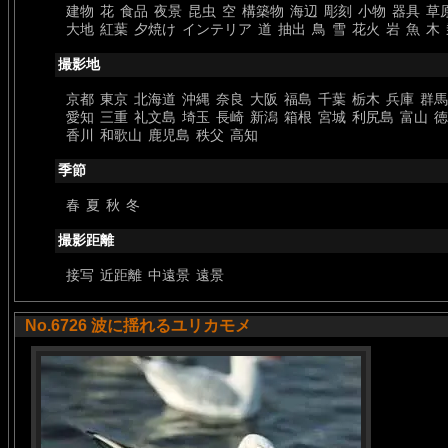
建物
花
食品
夜景
昆虫
空
構築物
海辺
彫刻
小物
器具
草
大地
紅葉
夕焼け
インテリア
道
抽出
鳥
雪
花火
岩
魚
木
撮影地
京都
東京
北海道
沖縄
奈良
大阪
福島
千葉
栃木
兵庫
群馬
愛知
三重
礼文島
埼玉
長崎
新潟
箱根
宮城
利尻島
富山
徳
香川
和歌山
鹿児島
秩父
高知
季節
春
夏
秋
冬
撮影距離
接写
近距離
中遠景
遠景
No.6726 波に揺れるユリカモメ