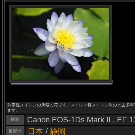
熱帯性スイレンの薄紫の花です。スイレン科スイレン属の水生多年草で
ます。
Canon EOS-1Ds Mark II , EF 
機材
日本
/
静岡
撮影地