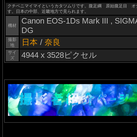
クチベニマイマイというカタツムリです。腹足綱 原始腹足目 オナジマイ
す。日本の中部、近畿地方で見られます。
Canon EOS-1Ds Mark III , SI
機材
DG
撮影
日本
/
奈良
地
サイ
4944 x 3528ピクセル
ズ