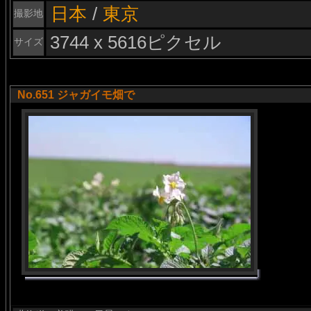
日本
/
東京
撮影地
3744 x 5616ピクセル
サイズ
No.651 ジャガイモ畑で