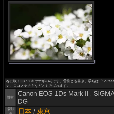
春に咲く白いユキヤナギの花です。雪柳とも書き、学名は「Spiraea 
ナ、コゴメヤナギなどとも呼ばれます。
Canon EOS-1Ds Mark II , SIG
機材
DG
撮影
日本
/
東京
地