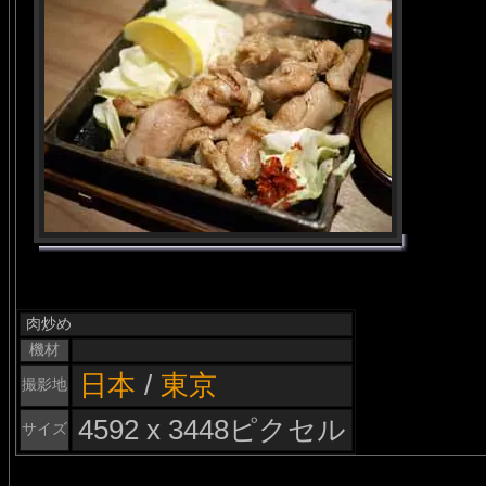
肉炒め
機材
日本
/
東京
撮影地
4592 x 3448ピクセル
サイズ