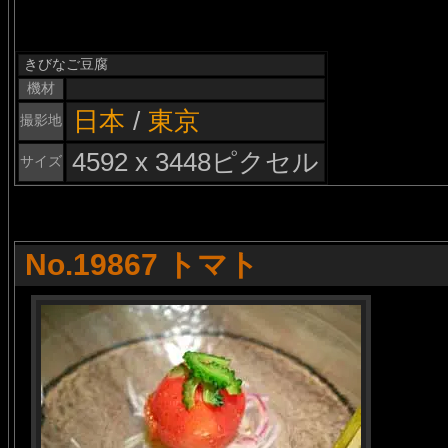
きびなご豆腐
機材
日本
/
東京
撮影地
4592 x 3448ピクセル
サイズ
No.19867 トマト