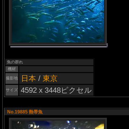
魚の群れ
機材
日本
/
東京
撮影地
4592 x 3448ピクセル
サイズ
No.19885 熱帯魚