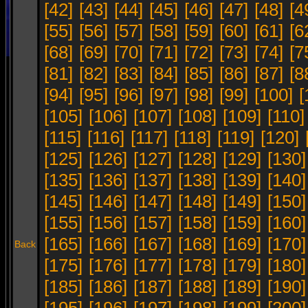
[42]
[43]
[44]
[45]
[46]
[47]
[48]
[4
[55]
[56]
[57]
[58]
[59]
[60]
[61]
[6
[68]
[69]
[70]
[71]
[72]
[73]
[74]
[7
[81]
[82]
[83]
[84]
[85]
[86]
[87]
[8
[94]
[95]
[96]
[97]
[98]
[99]
[100]
[
[105]
[106]
[107]
[108]
[109]
[110]
[115]
[116]
[117]
[118]
[119]
[120]
[125]
[126]
[127]
[128]
[129]
[130]
[135]
[136]
[137]
[138]
[139]
[140]
[145]
[146]
[147]
[148]
[149]
[150]
[155]
[156]
[157]
[158]
[159]
[160]
[165]
[166]
[167]
[168]
[169]
[170]
Back
[175]
[176]
[177]
[178]
[179]
[180]
[185]
[186]
[187]
[188]
[189]
[190]