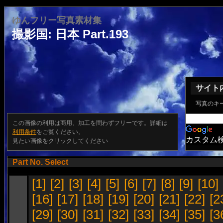
ゆんフリー写真素材集
撮影国: 日本 Part.193
サイト
写真のキ
この画像の利用は商用、加工を問わずフリーです。詳細は
利用条件
をご覧ください。
カスタム
見たい画像をクリックしてください
Part No. Select
[1]
[2]
[3]
[4]
[5]
[6]
[7]
[8]
[9]
[10]
[16]
[17]
[18]
[19]
[20]
[21]
[22]
[2
[29]
[30]
[31]
[32]
[33]
[34]
[35]
[3