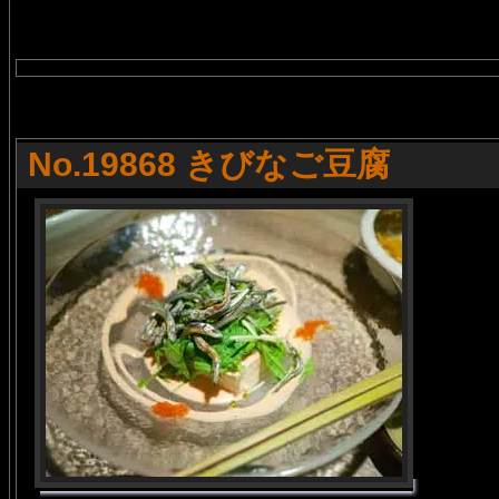
No.19868 きびなご豆腐