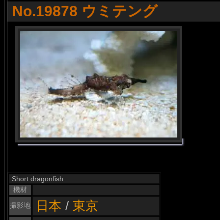
No.19878 ウミテング
Short dragonfish
機材
日本
/
東京
撮影地