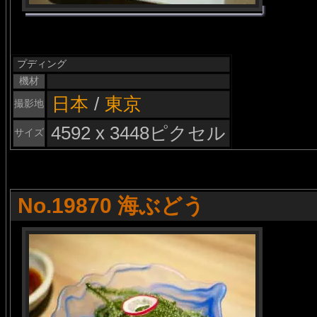
プディング
機材
日本
/
東京
撮影地
4592 x 3448ピクセル
サイズ
No.19870 海ぶどう