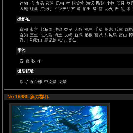
建物
花
食品
夜景
昆虫
空
構築物
海辺
彫刻
小物
器具
草
大地
紅葉
夕焼け
インテリア
道
抽出
鳥
雪
花火
岩
魚
木
撮影地
京都
東京
北海道
沖縄
奈良
大阪
福島
千葉
栃木
兵庫
群馬
愛知
三重
礼文島
埼玉
長崎
新潟
箱根
宮城
利尻島
富山
徳
香川
和歌山
鹿児島
秩父
高知
季節
春
夏
秋
冬
撮影距離
接写
近距離
中遠景
遠景
No.19886 魚の群れ