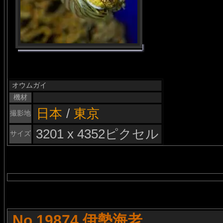
オウムガイ
機材
日本
/
東京
撮影地
3201 x 4352ピクセル
サイズ
No.19874 伊勢海老