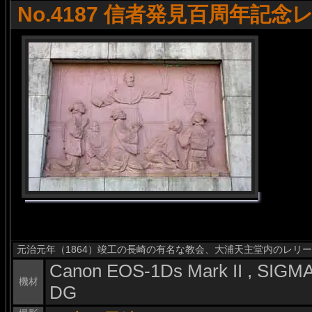
No.4187 信者発見百周年記念
元治元年（1864）竣工の長崎の有名な教会、大浦天主堂内のレリ
Canon EOS-1Ds Mark II , SIG
機材
DG