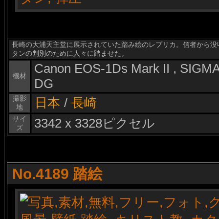
長崎の大浦天主堂に展示されていた踏み絵のレプリカ。信者から没
タンの判別のために人々に踏ませた。
Canon EOS-1Ds Mark II , SIG
機材
DG
撮影
日本
/
長崎
地
サイ
3342 x 3328ピクセル
ズ
No.4189 踏絵