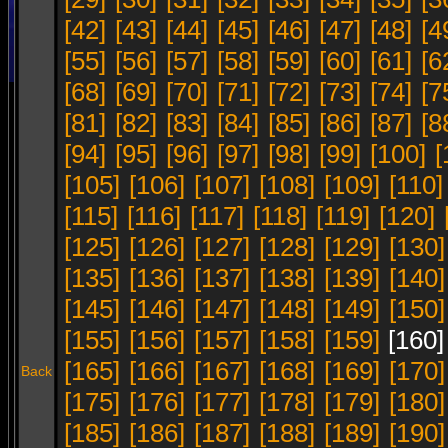
[42]
[43]
[44]
[45]
[46]
[47]
[48]
[4
[55]
[56]
[57]
[58]
[59]
[60]
[61]
[6
[68]
[69]
[70]
[71]
[72]
[73]
[74]
[7
[81]
[82]
[83]
[84]
[85]
[86]
[87]
[8
[94]
[95]
[96]
[97]
[98]
[99]
[100]
[
[105]
[106]
[107]
[108]
[109]
[110]
[115]
[116]
[117]
[118]
[119]
[120]
[125]
[126]
[127]
[128]
[129]
[130]
[135]
[136]
[137]
[138]
[139]
[140]
[145]
[146]
[147]
[148]
[149]
[150]
[155]
[156]
[157]
[158]
[159]
[160
[165]
[166]
[167]
[168]
[169]
[170]
Back
[175]
[176]
[177]
[178]
[179]
[180]
[185]
[186]
[187]
[188]
[189]
[190]