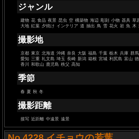
ジャンル
建物
花
食品
夜景
昆虫
空
構築物
海辺
彫刻
小物
器具
草
大地
紅葉
夕焼け
インテリア
道
抽出
鳥
雪
花火
岩
魚
木
撮影地
京都
東京
北海道
沖縄
奈良
大阪
福島
千葉
栃木
兵庫
群馬
愛知
三重
礼文島
埼玉
長崎
新潟
箱根
宮城
利尻島
富山
徳
香川
和歌山
鹿児島
秩父
高知
季節
春
夏
秋
冬
撮影距離
接写
近距離
中遠景
遠景
No.4228 イチョウの若葉