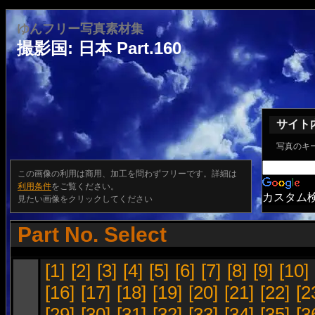
ゆんフリー写真素材集
撮影国: 日本 Part.160
サイト
写真のキ
この画像の利用は商用、加工を問わずフリーです。詳細は
利用条件
をご覧ください。
カスタム
見たい画像をクリックしてください
Part No. Select
[1]
[2]
[3]
[4]
[5]
[6]
[7]
[8]
[9]
[10]
[16]
[17]
[18]
[19]
[20]
[21]
[22]
[2
[29]
[30]
[31]
[32]
[33]
[34]
[35]
[3