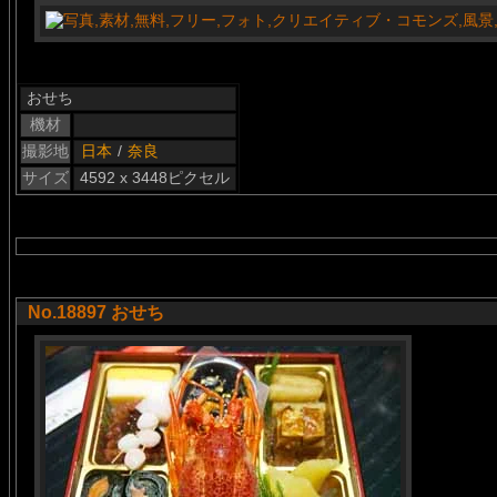
おせち
機材
撮影地
日本
/
奈良
サイズ
4592 x 3448ピクセル
No.18897 おせち