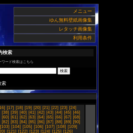
メニュー
ゆん無料壁紙画像集
レタッチ画像集
利用条件
内検索
ーワード検索はこちら
検索
16]
[17]
[18]
[19]
[20]
[21]
[22]
[23]
[24]
[38]
[39]
[40]
[41]
[42]
[43]
[44]
[45]
[46]
[60]
[61]
[62]
[63]
[64]
[65]
[66]
[67]
[68]
[82]
[83]
[84]
[85]
[86]
[87]
[88]
[89]
[90]
[103]
[104]
[105]
[106]
[107]
[108]
[109]
20]
[121]
[122]
[123]
[124]
[125]
[126]