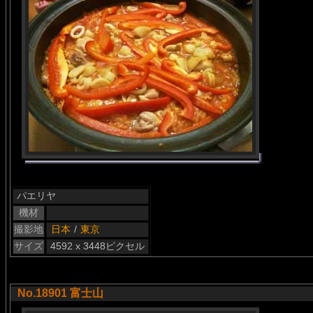
パエリヤ
機材
撮影地
日本
/
東京
サイズ
4592 x 3448ピクセル
No.18901 富士山