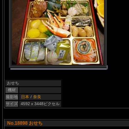
おせち
機材
撮影地
日本
/
奈良
サイズ
4592 x 3448ピクセル
No.18898 おせち