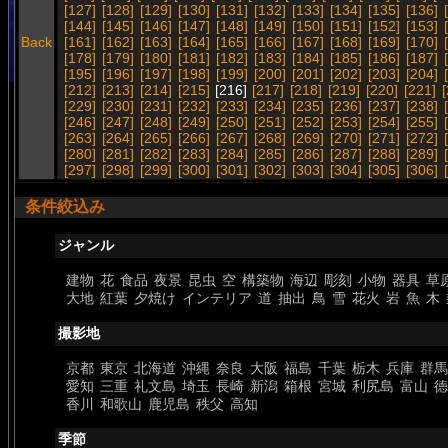
[127]
[128]
[129]
[130]
[131]
[132]
[133]
[134]
[135]
[136]
[144]
[145]
[146]
[147]
[148]
[149]
[150]
[151]
[152]
[153]
Back
[161]
[162]
[163]
[164]
[165]
[166]
[167]
[168]
[169]
[170]
[178]
[179]
[180]
[181]
[182]
[183]
[184]
[185]
[186]
[187]
[195]
[196]
[197]
[198]
[199]
[200]
[201]
[202]
[203]
[204]
[212]
[213]
[214]
[215]
[216]
[217]
[218]
[219]
[220]
[221]
[229]
[230]
[231]
[232]
[233]
[234]
[235]
[236]
[237]
[238]
[246]
[247]
[248]
[249]
[250]
[251]
[252]
[253]
[254]
[255]
[263]
[264]
[265]
[266]
[267]
[268]
[269]
[270]
[271]
[272]
[280]
[281]
[282]
[283]
[284]
[285]
[286]
[287]
[288]
[289]
[297]
[298]
[299]
[300]
[301]
[302]
[303]
[304]
[305]
[306]
条件絞込み
ジャンル
建物
花
食品
夜景
昆虫
空
構築物
海辺
彫刻
小物
器具
草
大地
紅葉
夕焼け
インテリア
道
抽出
鳥
雪
花火
岩
魚
木
撮影地
京都
東京
北海道
沖縄
奈良
大阪
福島
千葉
栃木
兵庫
群馬
愛知
三重
礼文島
埼玉
長崎
新潟
箱根
宮城
利尻島
富山
徳
香川
和歌山
鹿児島
秩父
高知
季節