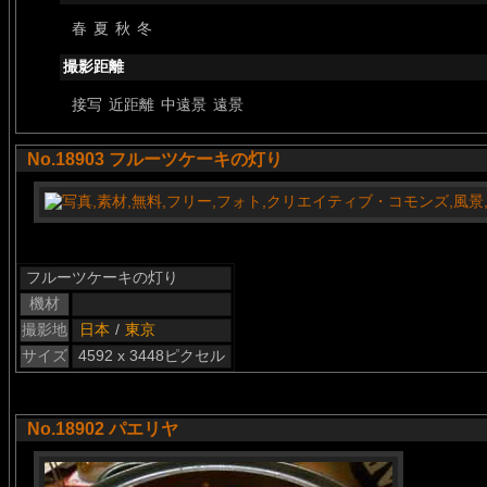
春
夏
秋
冬
撮影距離
接写
近距離
中遠景
遠景
No.18903 フルーツケーキの灯り
フルーツケーキの灯り
機材
撮影地
日本
/
東京
サイズ
4592 x 3448ピクセル
No.18902 パエリヤ