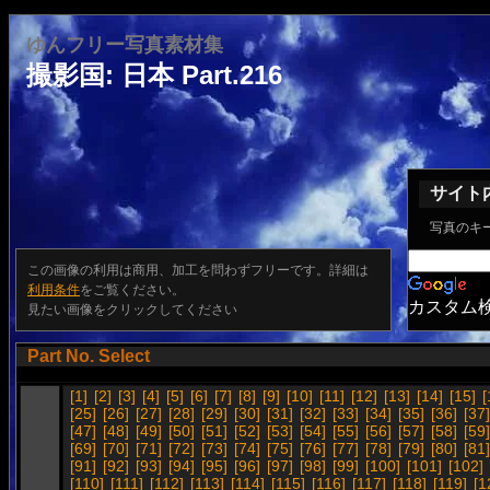
ゆんフリー写真素材集
撮影国: 日本 Part.216
サイト
写真のキ
この画像の利用は商用、加工を問わずフリーです。詳細は
利用条件
をご覧ください。
カスタム
見たい画像をクリックしてください
Part No. Select
[1]
[2]
[3]
[4]
[5]
[6]
[7]
[8]
[9]
[10]
[11]
[12]
[13]
[14]
[15]
[
[25]
[26]
[27]
[28]
[29]
[30]
[31]
[32]
[33]
[34]
[35]
[36]
[37]
[47]
[48]
[49]
[50]
[51]
[52]
[53]
[54]
[55]
[56]
[57]
[58]
[59]
[69]
[70]
[71]
[72]
[73]
[74]
[75]
[76]
[77]
[78]
[79]
[80]
[81]
[91]
[92]
[93]
[94]
[95]
[96]
[97]
[98]
[99]
[100]
[101]
[102]
[110]
[111]
[112]
[113]
[114]
[115]
[116]
[117]
[118]
[119]
[1