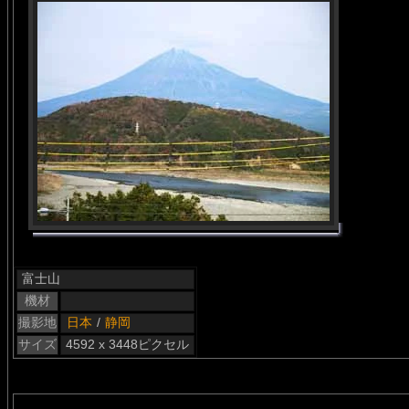
富士山
機材
撮影地
日本
/
静岡
サイズ
4592 x 3448ピクセル