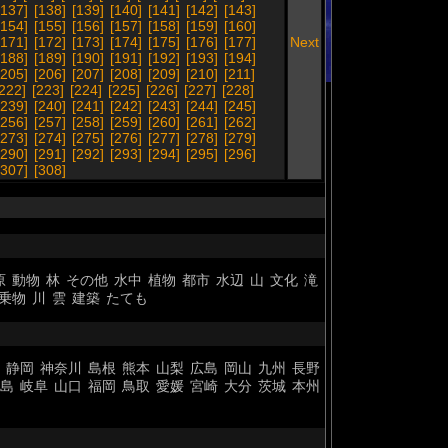
[137]
[138]
[139]
[140]
[141]
[142]
[143]
[154]
[155]
[156]
[157]
[158]
[159]
[160]
[171]
[172]
[173]
[174]
[175]
[176]
[177]
Next
[188]
[189]
[190]
[191]
[192]
[193]
[194]
[205]
[206]
[207]
[208]
[209]
[210]
[211]
[222]
[223]
[224]
[225]
[226]
[227]
[228]
[239]
[240]
[241]
[242]
[243]
[244]
[245]
[256]
[257]
[258]
[259]
[260]
[261]
[262]
[273]
[274]
[275]
[276]
[277]
[278]
[279]
[290]
[291]
[292]
[293]
[294]
[295]
[296]
[307]
[308]
原
動物
林
その他
水中
植物
都市
水辺
山
文化
滝
乗物
川
雲
建築
たても
静岡
神奈川
島根
熊本
山梨
広島
岡山
九州
長野
島
岐阜
山口
福岡
鳥取
愛媛
宮崎
大分
茨城
本州