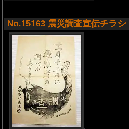
No.15163 震災調査宣伝チラシ