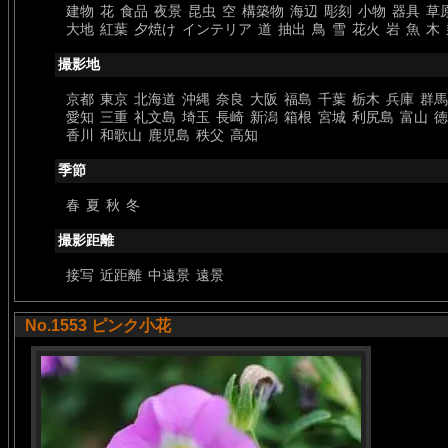
建物
花
食品
夜景
昆虫
空
構築物
海辺
彫刻
小物
器具
草
大地
紅葉
夕焼け
インテリア
道
抽出
鳥
雪
花火
岩
魚
木
撮影地
京都
東京
北海道
沖縄
奈良
大阪
福島
千葉
栃木
兵庫
群馬
愛知
三重
礼文島
埼玉
長崎
新潟
箱根
宮城
利尻島
富山
徳
香川
和歌山
鹿児島
秩父
高知
季節
春
夏
秋
冬
撮影距離
接写
近距離
中遠景
遠景
No.1553 ピンク小花