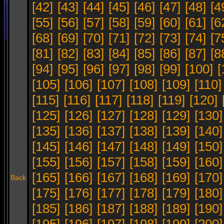
[42]
[43]
[44]
[45]
[46]
[47]
[48]
[4
[55]
[56]
[57]
[58]
[59]
[60]
[61]
[6
[68]
[69]
[70]
[71]
[72]
[73]
[74]
[7
[81]
[82]
[83]
[84]
[85]
[86]
[87]
[8
[94]
[95]
[96]
[97]
[98]
[99]
[100]
[
[105]
[106]
[107]
[108]
[109]
[110]
[115]
[116]
[117]
[118]
[119]
[120]
[125]
[126]
[127]
[128]
[129]
[130]
[135]
[136]
[137]
[138]
[139]
[140]
[145]
[146]
[147]
[148]
[149]
[150]
[155]
[156]
[157]
[158]
[159]
[160]
[165]
[166]
[167]
[168]
[169]
[170]
Back
[175]
[176]
[177]
[178]
[179]
[180]
[185]
[186]
[187]
[188]
[189]
[190]