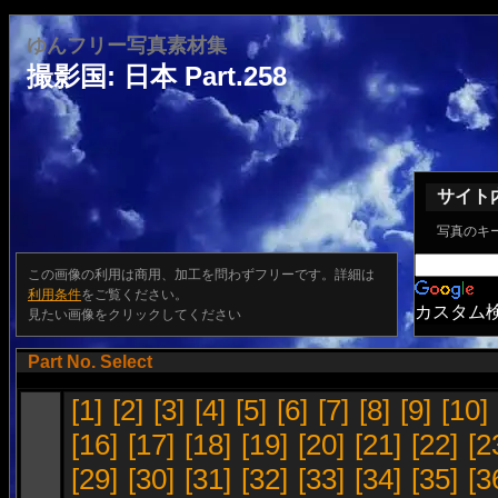
ゆんフリー写真素材集
撮影国: 日本 Part.258
サイト
写真のキ
この画像の利用は商用、加工を問わずフリーです。詳細は
利用条件
をご覧ください。
カスタム
見たい画像をクリックしてください
Part No. Select
[1]
[2]
[3]
[4]
[5]
[6]
[7]
[8]
[9]
[10]
[16]
[17]
[18]
[19]
[20]
[21]
[22]
[2
[29]
[30]
[31]
[32]
[33]
[34]
[35]
[3