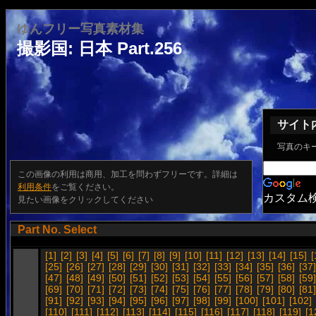
ゆんフリー写真素材集
撮影国: 日本 Part.256
サイト
写真のキ
この画像の利用は商用、加工を問わずフリーです。詳細は
利用条件
をご覧ください。
カスタム
見たい画像をクリックしてください
Part No. Select
[1]
[2]
[3]
[4]
[5]
[6]
[7]
[8]
[9]
[10]
[11]
[12]
[13]
[14]
[15]
[
[25]
[26]
[27]
[28]
[29]
[30]
[31]
[32]
[33]
[34]
[35]
[36]
[37]
[47]
[48]
[49]
[50]
[51]
[52]
[53]
[54]
[55]
[56]
[57]
[58]
[59]
[69]
[70]
[71]
[72]
[73]
[74]
[75]
[76]
[77]
[78]
[79]
[80]
[81]
[91]
[92]
[93]
[94]
[95]
[96]
[97]
[98]
[99]
[100]
[101]
[102]
[110]
[111]
[112]
[113]
[114]
[115]
[116]
[117]
[118]
[119]
[1