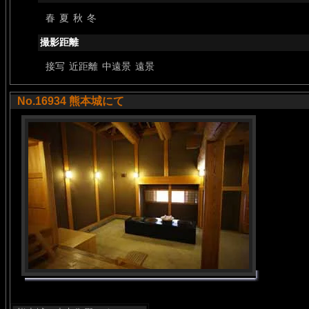
春
夏
秋
冬
撮影距離
接写
近距離
中遠景
遠景
No.16934 熊本城にて