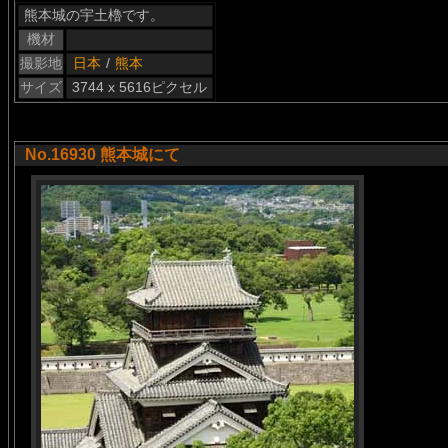
熊本城の宇土櫓です。
機材
撮影地
日本
/
熊本
サイズ
3744 x 5616ピクセル
No.16930 熊本城にて