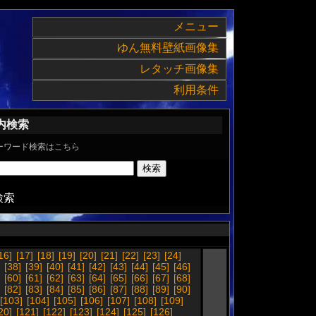
メニュー
ゆん無料壁紙画像集
レタッチ画像集
利用条件
内検索
ーワード検索はこちら
検索
16]
[17]
[18]
[19]
[20]
[21]
[22]
[23]
[24]
[38]
[39]
[40]
[41]
[42]
[43]
[44]
[45]
[46]
[60]
[61]
[62]
[63]
[64]
[65]
[66]
[67]
[68]
[82]
[83]
[84]
[85]
[86]
[87]
[88]
[89]
[90]
[103]
[104]
[105]
[106]
[107]
[108]
[109]
20]
[121]
[122]
[123]
[124]
[125]
[126]