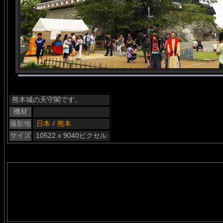
熊本城の天守閣です。
機材
撮影地
日本
/
熊本
サイズ
10522 x 9040ピクセル