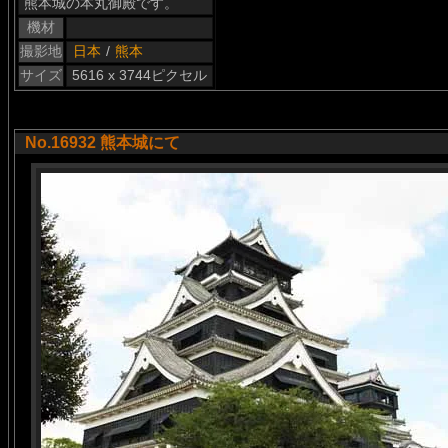
熊本城の本丸御殿です。
機材
撮影地
日本
/
熊本
サイズ
5616 x 3744ピクセル
No.16932 熊本城にて