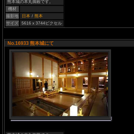
熊本城の本丸御殿です。
機材
撮影地
日本
/
熊本
サイズ
5616 x 3744ピクセル
No.16933 熊本城にて