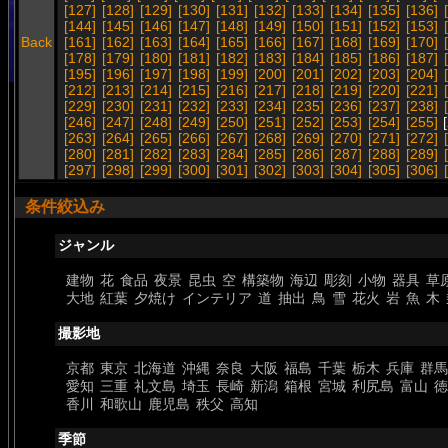
[127]
[128]
[129]
[130]
[131]
[132]
[133]
[134]
[135]
[136]
[144]
[145]
[146]
[147]
[148]
[149]
[150]
[151]
[152]
[153]
Back
[161]
[162]
[163]
[164]
[165]
[166]
[167]
[168]
[169]
[170]
[178]
[179]
[180]
[181]
[182]
[183]
[184]
[185]
[186]
[187]
[195]
[196]
[197]
[198]
[199]
[200]
[201]
[202]
[203]
[204]
[212]
[213]
[214]
[215]
[216]
[217]
[218]
[219]
[220]
[221]
[229]
[230]
[231]
[232]
[233]
[234]
[235]
[236]
[237]
[238]
[246]
[247]
[248]
[249]
[250]
[251]
[252]
[253]
[254]
[255]
[
[263]
[264]
[265]
[266]
[267]
[268]
[269]
[270]
[271]
[272]
[280]
[281]
[282]
[283]
[284]
[285]
[286]
[287]
[288]
[289]
[297]
[298]
[299]
[300]
[301]
[302]
[303]
[304]
[305]
[306]
条件絞込み
ジャンル
建物
花
食品
夜景
昆虫
空
構築物
海辺
彫刻
小物
器具
草
大地
紅葉
夕焼け
インテリア
道
抽出
鳥
雪
花火
岩
魚
木
撮影地
京都
東京
北海道
沖縄
奈良
大阪
福島
千葉
栃木
兵庫
群馬
愛知
三重
礼文島
埼玉
長崎
新潟
箱根
宮城
利尻島
富山
徳
香川
和歌山
鹿児島
秩父
高知
季節