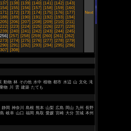
[137]
[138]
[139]
[140]
[141]
[142]
[143]
[154]
[155]
[156]
[157]
[158]
[159]
[160]
[171]
[172]
[173]
[174]
[175]
[176]
[177]
Next
[188]
[189]
[190]
[191]
[192]
[193]
[194]
[205]
[206]
[207]
[208]
[209]
[210]
[211]
[222]
[223]
[224]
[225]
[226]
[227]
[228]
[239]
[240]
[241]
[242]
[243]
[244]
[245]
256]
[257]
[258]
[259]
[260]
[261]
[262]
[273]
[274]
[275]
[276]
[277]
[278]
[279]
[290]
[291]
[292]
[293]
[294]
[295]
[296]
[307]
[308]
原
動物
林
その他
水中
植物
都市
水辺
山
文化
滝
乗物
川
雲
建築
たても
静岡
神奈川
島根
熊本
山梨
広島
岡山
九州
長野
島
岐阜
山口
福岡
鳥取
愛媛
宮崎
大分
茨城
本州