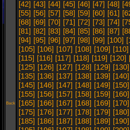
[42]
[43]
[44]
[45]
[46]
[47]
[48]
[4
[55]
[56]
[57]
[58]
[59]
[60]
[61]
[6
[68]
[69]
[70]
[71]
[72]
[73]
[74]
[7
[81]
[82]
[83]
[84]
[85]
[86]
[87]
[8
[94]
[95]
[96]
[97]
[98]
[99]
[100]
[
[105]
[106]
[107]
[108]
[109]
[110]
[115]
[116]
[117]
[118]
[119]
[120]
[125]
[126]
[127]
[128]
[129]
[130]
[135]
[136]
[137]
[138]
[139]
[140]
[145]
[146]
[147]
[148]
[149]
[150]
[155]
[156]
[157]
[158]
[159]
[160]
[165]
[166]
[167]
[168]
[169]
[170]
Back
[175]
[176]
[177]
[178]
[179]
[180]
[185]
[186]
[187]
[188]
[189]
[190]