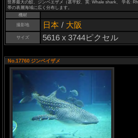
世界最大の鮫、ジンベエザメ（甚平鮫、英: Whale shark、 学名: R
帯の表層海域に広く分布します。
機材
日本
/
大阪
撮影地
5616 x 3744ピクセル
サイズ
No.17760 ジンベイザメ