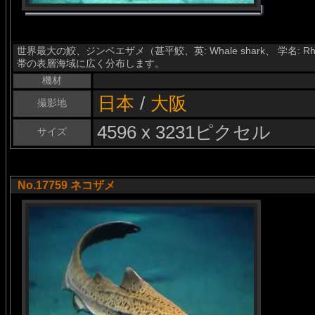
世界最大の鮫、ジンベエザメ（甚平鮫、英: Whale shark、 学名: R
帯の表層海域に広く分布します。
機材
日本
/
大阪
撮影地
4596 x 3231ピクセル
サイズ
No.17759 ネコザメ