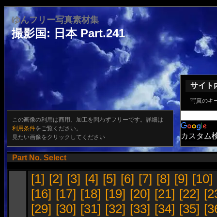
ゆんフリー写真素材集
撮影国: 日本 Part.241
サイト
写真のキ
この画像の利用は商用、加工を問わずフリーです。詳細は
利用条件
をご覧ください。
カスタム
見たい画像をクリックしてください
Part No. Select
[1]
[2]
[3]
[4]
[5]
[6]
[7]
[8]
[9]
[10]
[16]
[17]
[18]
[19]
[20]
[21]
[22]
[2
[29]
[30]
[31]
[32]
[33]
[34]
[35]
[3