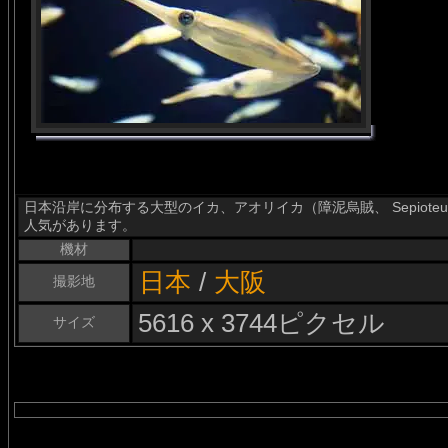
日本沿岸に分布する大型のイカ、アオリイカ（障泥烏賊、 Sepioteuth
人気があります。
機材
日本
/
大阪
撮影地
5616 x 3744ピクセル
サイズ