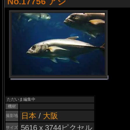
No.17756 アジ
ただいま編集中
機材
日本
/
大阪
撮影地
5616 x 3744ピクセル
サイズ