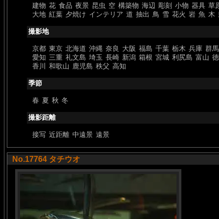
建物
花
食品
夜景
昆虫
空
構築物
海辺
彫刻
小物
器具
草
大地
紅葉
夕焼け
インテリア
道
抽出
鳥
雪
花火
岩
魚
木
撮影地
京都
東京
北海道
沖縄
奈良
大阪
福島
千葉
栃木
兵庫
群馬
愛知
三重
礼文島
埼玉
長崎
新潟
箱根
宮城
利尻島
富山
徳
香川
和歌山
鹿児島
秩父
高知
季節
春
夏
秋
冬
撮影距離
接写
近距離
中遠景
遠景
No.17764 タチウオ