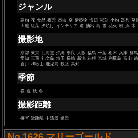
ジャンル
建物
花
食品
夜景
昆虫
空
構築物
海辺
彫刻
小物
器具
草
大地
紅葉
夕焼け
インテリア
道
抽出
鳥
雪
花火
岩
魚
木
撮影地
京都
東京
北海道
沖縄
奈良
大阪
福島
千葉
栃木
兵庫
群馬
愛知
三重
礼文島
埼玉
長崎
新潟
箱根
宮城
利尻島
富山
徳
香川
和歌山
鹿児島
秩父
高知
季節
春
夏
秋
冬
撮影距離
接写
近距離
中遠景
遠景
No.1626 マリーゴールド