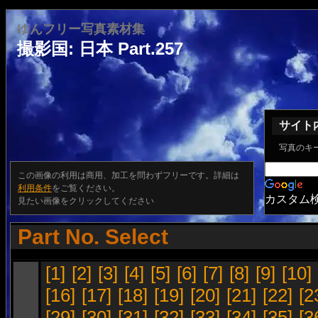
ゆんフリー写真素材集
撮影国: 日本 Part.257
サイト
写真のキ
この画像の利用は商用、加工を問わずフリーです。詳細は
利用条件
をご覧ください。
カスタム
見たい画像をクリックしてください
Part No. Select
[1]
[2]
[3]
[4]
[5]
[6]
[7]
[8]
[9]
[10]
[16]
[17]
[18]
[19]
[20]
[21]
[22]
[2
[29]
[30]
[31]
[32]
[33]
[34]
[35]
[3