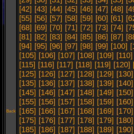
[42]
[43]
[44]
[45]
[46]
[47]
[48]
[4
[55]
[56]
[57]
[58]
[59]
[60]
[61]
[6
[68]
[69]
[70]
[71]
[72]
[73]
[74]
[7
[81]
[82]
[83]
[84]
[85]
[86]
[87]
[8
[94]
[95]
[96]
[97]
[98]
[99]
[100]
[
[105]
[106]
[107]
[108]
[109]
[110]
[115]
[116]
[117]
[118]
[119]
[120]
[125]
[126]
[127]
[128]
[129]
[130]
[135]
[136]
[137]
[138]
[139]
[140]
[145]
[146]
[147]
[148]
[149]
[150]
[155]
[156]
[157]
[158]
[159]
[160]
[165]
[166]
[167]
[168]
[169]
[170]
Back
[175]
[176]
[177]
[178]
[179]
[180]
[185]
[186]
[187]
[188]
[189]
[190]