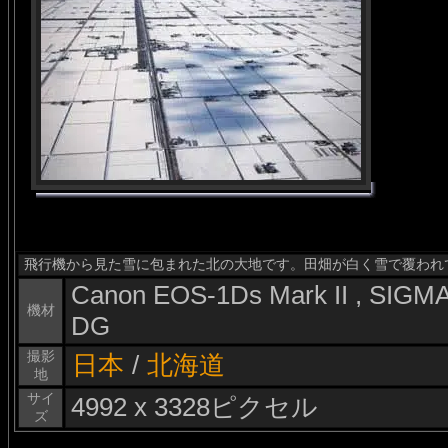
飛行機から見た雪に包まれた北の大地です。田畑が白く雪で覆われ
Canon EOS-1Ds Mark II , SIG
機材
DG
撮影
日本
/
北海道
地
サイ
4992 x 3328ピクセル
ズ