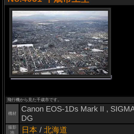
飛行機から見た千歳市です。
Canon EOS-1Ds Mark II , SIG
機材
DG
撮影
日本
/
北海道
地