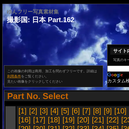
ゆんフリー写真素材集
撮影国: 日本 Part.162
サイト
写真のキ
この画像の利用は商用、加工を問わずフリーです。詳細は
利用条件
をご覧ください。
カスタム
見たい画像をクリックしてください
Part No. Select
[1]
[2]
[3]
[4]
[5]
[6]
[7]
[8]
[9]
[10]
[16]
[17]
[18]
[19]
[20]
[21]
[22]
[2
[29]
[30]
[31]
[32]
[33]
[34]
[35]
[3