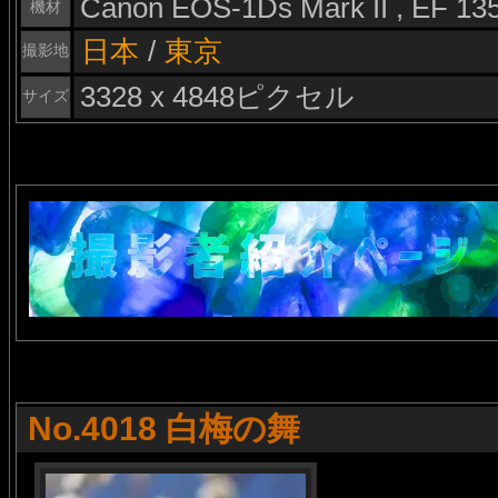
Canon EOS-1Ds Mark II , EF 1
機材
日本
/
東京
撮影地
3328 x 4848ピクセル
サイズ
No.4018 白梅の舞