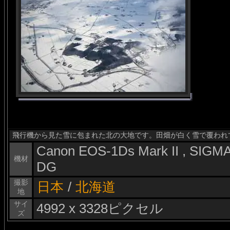
飛行機から見た雪に包まれた北の大地です。田畑が白く雪で覆われ
Canon EOS-1Ds Mark II , SIG
機材
DG
撮影
日本
/
北海道
地
サイ
4992 x 3328ピクセル
ズ