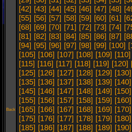
[42]
[43]
[44]
[45]
[46]
[47]
[48]
[4
[55]
[56]
[57]
[58]
[59]
[60]
[61]
[6
[68]
[69]
[70]
[71]
[72]
[73]
[74]
[7
[81]
[82]
[83]
[84]
[85]
[86]
[87]
[8
[94]
[95]
[96]
[97]
[98]
[99]
[100]
[
[105]
[106]
[107]
[108]
[109]
[110]
[115]
[116]
[117]
[118]
[119]
[120]
[125]
[126]
[127]
[128]
[129]
[130]
[135]
[136]
[137]
[138]
[139]
[140]
[145]
[146]
[147]
[148]
[149]
[150]
[155]
[156]
[157]
[158]
[159]
[160]
[165]
[166]
[167]
[168]
[169]
[170]
Back
[175]
[176]
[177]
[178]
[179]
[180]
[185]
[186]
[187]
[188]
[189]
[190]