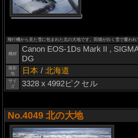
飛行機から見た雪に包まれた北の大地です。田畑が白く雪で覆われ
Canon EOS-1Ds Mark II , SIG
機材
DG
撮影
日本
/
北海道
地
サイ
3328 x 4992ピクセル
ズ
No.4049 北の大地