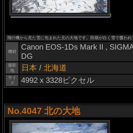
飛行機から見た雪に包まれた北の大地です。田畑が白く雪で覆われ
Canon EOS-1Ds Mark II , SIG
機材
DG
撮影
日本
/
北海道
地
サイ
4992 x 3328ピクセル
ズ
No.4047 北の大地