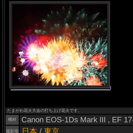
たまがわ花火大会の打ち上げ花火です。
Canon EOS-1Ds Mark III , EF 1
機材
日本
/
東京
撮影地