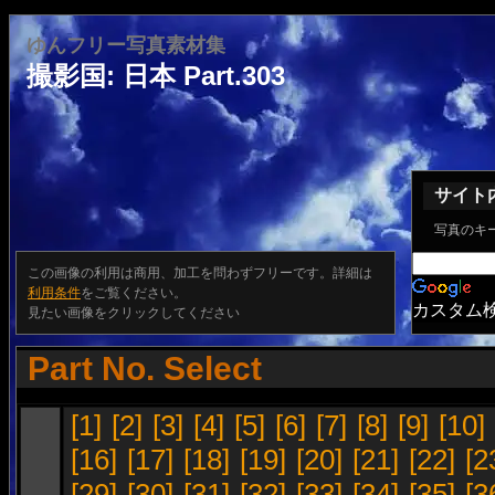
ゆんフリー写真素材集
撮影国: 日本 Part.303
サイト
写真のキ
この画像の利用は商用、加工を問わずフリーです。詳細は
利用条件
をご覧ください。
カスタム
見たい画像をクリックしてください
Part No. Select
[1]
[2]
[3]
[4]
[5]
[6]
[7]
[8]
[9]
[10]
[16]
[17]
[18]
[19]
[20]
[21]
[22]
[2
[29]
[30]
[31]
[32]
[33]
[34]
[35]
[3