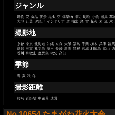
ジャンル
建物
花
食品
夜景
昆虫
空
構築物
海辺
彫刻
小物
器具
草
大地
紅葉
夕焼け
インテリア
道
抽出
鳥
雪
花火
岩
魚
木
撮影地
京都
東京
北海道
沖縄
奈良
大阪
福島
千葉
栃木
兵庫
群馬
愛知
三重
礼文島
埼玉
長崎
新潟
箱根
宮城
利尻島
富山
徳
香川
和歌山
鹿児島
秩父
高知
季節
春
夏
秋
冬
撮影距離
接写
近距離
中遠景
遠景
No.10654 たまがわ花火大会