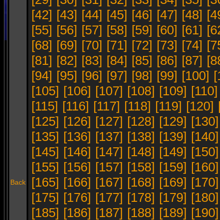
[42]
[43]
[44]
[45]
[46]
[47]
[48]
[4
[55]
[56]
[57]
[58]
[59]
[60]
[61]
[6
[68]
[69]
[70]
[71]
[72]
[73]
[74]
[7
[81]
[82]
[83]
[84]
[85]
[86]
[87]
[8
[94]
[95]
[96]
[97]
[98]
[99]
[100]
[
[105]
[106]
[107]
[108]
[109]
[110]
[115]
[116]
[117]
[118]
[119]
[120]
[125]
[126]
[127]
[128]
[129]
[130]
[135]
[136]
[137]
[138]
[139]
[140]
[145]
[146]
[147]
[148]
[149]
[150]
[155]
[156]
[157]
[158]
[159]
[160]
[165]
[166]
[167]
[168]
[169]
[170]
Back
[175]
[176]
[177]
[178]
[179]
[180]
[185]
[186]
[187]
[188]
[189]
[190]