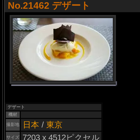
No.21462 デザート
デザート
機材
日本
/
東京
撮影地
7203 x 4512ピクセル
サイズ