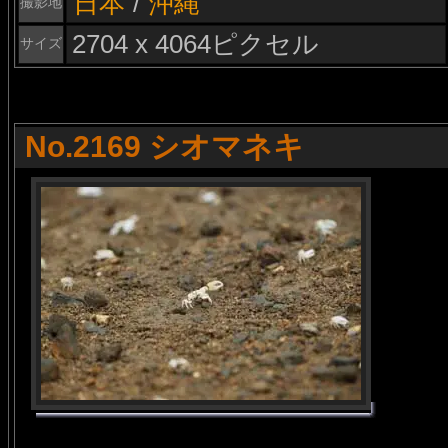
日本
/
沖縄
撮影地
2704 x 4064ピクセル
サイズ
No.2169 シオマネキ