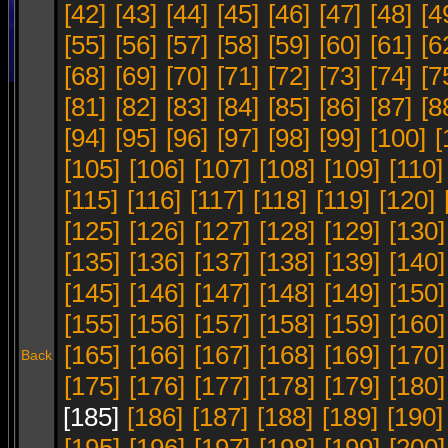
[42]
[43]
[44]
[45]
[46]
[47]
[48]
[4
[55]
[56]
[57]
[58]
[59]
[60]
[61]
[6
[68]
[69]
[70]
[71]
[72]
[73]
[74]
[7
[81]
[82]
[83]
[84]
[85]
[86]
[87]
[8
[94]
[95]
[96]
[97]
[98]
[99]
[100]
[
[105]
[106]
[107]
[108]
[109]
[110]
[115]
[116]
[117]
[118]
[119]
[120]
[125]
[126]
[127]
[128]
[129]
[130]
[135]
[136]
[137]
[138]
[139]
[140]
[145]
[146]
[147]
[148]
[149]
[150]
[155]
[156]
[157]
[158]
[159]
[160]
[165]
[166]
[167]
[168]
[169]
[170]
Back
[175]
[176]
[177]
[178]
[179]
[180]
[185]
[186]
[187]
[188]
[189]
[190]