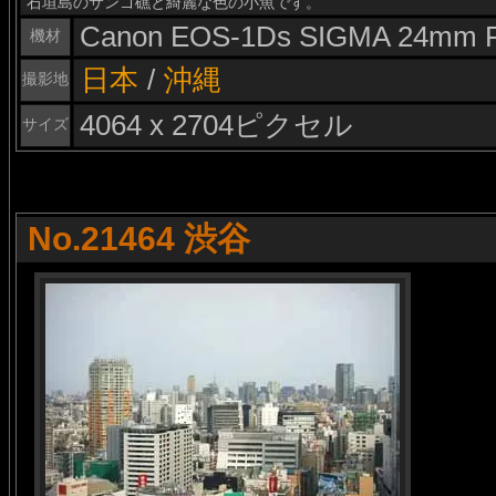
石垣島のサンゴ礁と綺麗な色の小魚です。
Canon EOS-1Ds SIGMA 24mm F
機材
日本
/
沖縄
撮影地
4064 x 2704ピクセル
サイズ
No.21464 渋谷