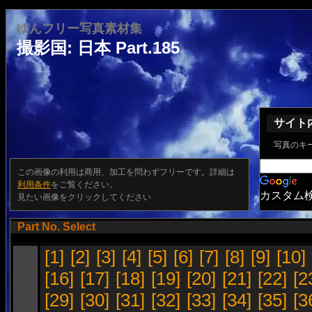
ゆんフリー写真素材集
撮影国: 日本 Part.185
サイト
写真のキ
この画像の利用は商用、加工を問わずフリーです。詳細は
利用条件
をご覧ください。
カスタム
見たい画像をクリックしてください
Part No. Select
[1]
[2]
[3]
[4]
[5]
[6]
[7]
[8]
[9]
[10]
[16]
[17]
[18]
[19]
[20]
[21]
[22]
[2
[29]
[30]
[31]
[32]
[33]
[34]
[35]
[3