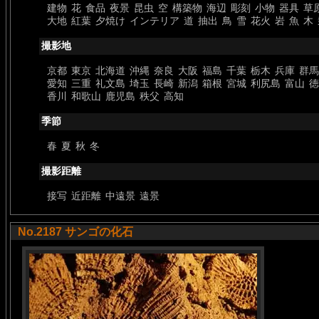
建物
花
食品
夜景
昆虫
空
構築物
海辺
彫刻
小物
器具
草
大地
紅葉
夕焼け
インテリア
道
抽出
鳥
雪
花火
岩
魚
木
撮影地
京都
東京
北海道
沖縄
奈良
大阪
福島
千葉
栃木
兵庫
群馬
愛知
三重
礼文島
埼玉
長崎
新潟
箱根
宮城
利尻島
富山
徳
香川
和歌山
鹿児島
秩父
高知
季節
春
夏
秋
冬
撮影距離
接写
近距離
中遠景
遠景
No.2187 サンゴの化石