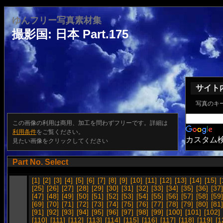
ゆんフリー写真素材集
撮影国: 日本 Part.175
サイト
写真のキ
この画像の利用は商用、加工を問わずフリーです。詳細は
利用条件
をご覧ください。
カスタム
見たい画像をクリックしてください
Part No. Select
[1]
[2]
[3]
[4]
[5]
[6]
[7]
[8]
[9]
[10]
[11]
[12]
[13]
[14]
[15]
[
[25]
[26]
[27]
[28]
[29]
[30]
[31]
[32]
[33]
[34]
[35]
[36]
[37]
[47]
[48]
[49]
[50]
[51]
[52]
[53]
[54]
[55]
[56]
[57]
[58]
[59]
[69]
[70]
[71]
[72]
[73]
[74]
[75]
[76]
[77]
[78]
[79]
[80]
[81]
[91]
[92]
[93]
[94]
[95]
[96]
[97]
[98]
[99]
[100]
[101]
[102]
[110]
[111]
[112]
[113]
[114]
[115]
[116]
[117]
[118]
[119]
[1