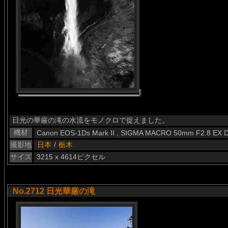
日光の華厳の滝の水流をモノクロで捉えました。
機材
Canon EOS-1Ds Mark II , SIGMA MACRO 50mm F2.8 EX 
撮影地
日本
/
栃木
サイズ
3215 x 4614ピクセル
No.2712 日光華厳の滝