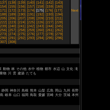
[137]
[138]
[139]
[140]
[141]
[142]
[143]
[154]
[155]
[156]
[157]
[158]
[159]
[160]
[171]
[172]
[173]
[174]
[175]
[176]
[177]
Next
[188]
[189]
[190]
[191]
[192]
[193]
[194]
[205]
[206]
[207]
[208]
[209]
[210]
[211]
[222]
[223]
[224]
[225]
[226]
[227]
[228]
[239]
[240]
[241]
[242]
[243]
[244]
[245]
[256]
[257]
[258]
[259]
[260]
[261]
[262]
[273]
[274]
[275]
[276]
[277]
[278]
[279]
[290]
[291]
[292]
[293]
[294]
[295]
[296]
[307]
[308]
原
動物
林
その他
水中
植物
都市
水辺
山
文化
滝
乗物
川
雲
建築
たても
静岡
神奈川
島根
熊本
山梨
広島
岡山
九州
長野
島
岐阜
山口
福岡
鳥取
愛媛
宮崎
大分
茨城
本州