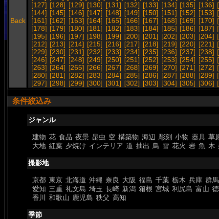
[127]
[128]
[129]
[130]
[131]
[132]
[133]
[134]
[135]
[136]
[144]
[145]
[146]
[147]
[148]
[149]
[150]
[151]
[152]
[153]
Back
[161]
[162]
[163]
[164]
[165]
[166]
[167]
[168]
[169]
[170]
[178]
[179]
[180]
[181]
[182]
[183]
[184]
[185]
[186]
[187]
[195]
[196]
[197]
[198]
[199]
[200]
[201]
[202]
[203]
[204]
[212]
[213]
[214]
[215]
[216]
[217]
[218]
[219]
[220]
[221]
[229]
[230]
[231]
[232]
[233]
[234]
[235]
[236]
[237]
[238]
[246]
[247]
[248]
[249]
[250]
[251]
[252]
[253]
[254]
[255]
[263]
[264]
[265]
[266]
[267]
[268]
[269]
[270]
[271]
[272]
[280]
[281]
[282]
[283]
[284]
[285]
[286]
[287]
[288]
[289]
[297]
[298]
[299]
[300]
[301]
[302]
[303]
[304]
[305]
[306]
条件絞込み
ジャンル
建物
花
食品
夜景
昆虫
空
構築物
海辺
彫刻
小物
器具
草
大地
紅葉
夕焼け
インテリア
道
抽出
鳥
雪
花火
岩
魚
木
撮影地
京都
東京
北海道
沖縄
奈良
大阪
福島
千葉
栃木
兵庫
群馬
愛知
三重
礼文島
埼玉
長崎
新潟
箱根
宮城
利尻島
富山
徳
香川
和歌山
鹿児島
秩父
高知
季節