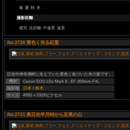
春
夏
秋
冬
撮影距離
接写
近距離
中遠景
遠景
No.2726 黄色く光る紅葉
日光中禅寺湖畔に生えていた黄色く色づいた木の葉です。
機材
Canon EOS-1Ds Mark II , EF 300mm F4L
撮影地
日本
/
栃木
サイズ
4992 x 3328ピクセル
No.2721 奥日光半月峠から足尾の山