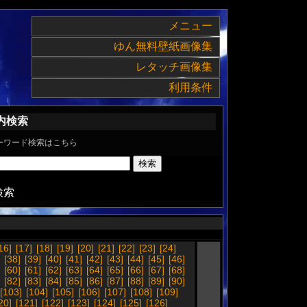
メニュー
ゆん無料壁紙画像集
レタッチ画像集
利用条件
内検索
ーワード検索はこちら
検索
16]
[17]
[18]
[19]
[20]
[21]
[22]
[23]
[24]
[38]
[39]
[40]
[41]
[42]
[43]
[44]
[45]
[46]
[60]
[61]
[62]
[63]
[64]
[65]
[66]
[67]
[68]
[82]
[83]
[84]
[85]
[86]
[87]
[88]
[89]
[90]
[103]
[104]
[105]
[106]
[107]
[108]
[109]
20]
[121]
[122]
[123]
[124]
[125]
[126]