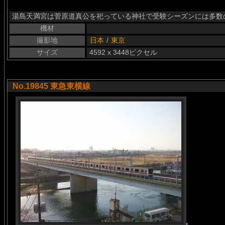
湯島天満宮は菅原道真公を祀っている神社で受験シーズンには多数
機材
撮影地
日本
/
東京
サイズ
4592 x 3448ピクセル
No.19845 東急東横線