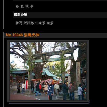
春
夏
秋
冬
撮影距離
接写
近距離
中遠景
遠景
No.19846 湯島天神