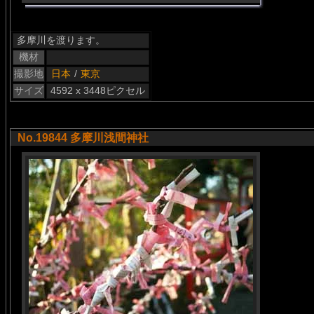
多摩川を渡ります。
機材
撮影地
日本
/
東京
サイズ
4592 x 3448ピクセル
No.19844 多摩川浅間神社