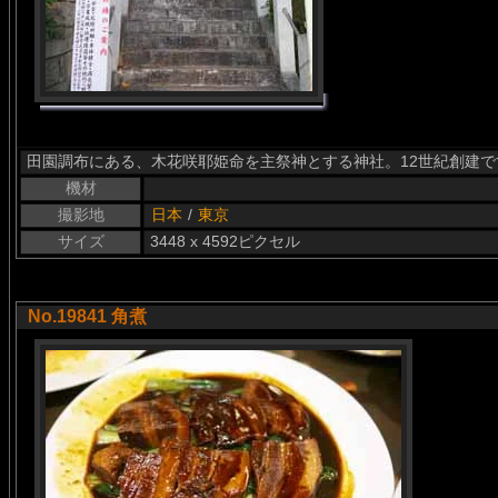
田園調布にある、木花咲耶姫命を主祭神とする神社。12世紀創建で
機材
撮影地
日本
/
東京
サイズ
3448 x 4592ピクセル
No.19841 角煮