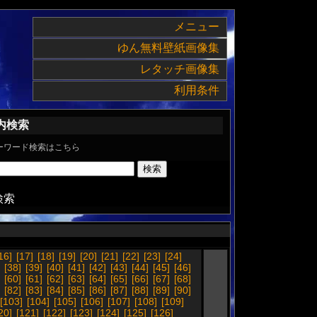
メニュー
ゆん無料壁紙画像集
レタッチ画像集
利用条件
内検索
ーワード検索はこちら
検索
16]
[17]
[18]
[19]
[20]
[21]
[22]
[23]
[24]
[38]
[39]
[40]
[41]
[42]
[43]
[44]
[45]
[46]
[60]
[61]
[62]
[63]
[64]
[65]
[66]
[67]
[68]
[82]
[83]
[84]
[85]
[86]
[87]
[88]
[89]
[90]
[103]
[104]
[105]
[106]
[107]
[108]
[109]
20]
[121]
[122]
[123]
[124]
[125]
[126]