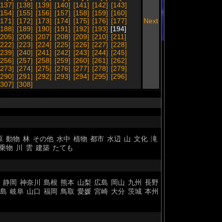
[137]
[138]
[139]
[140]
[141]
[142]
[143]
[154]
[155]
[156]
[157]
[158]
[159]
[160]
[171]
[172]
[173]
[174]
[175]
[176]
[177]
Next
[188]
[189]
[190]
[191]
[192]
[193]
[194]
[205]
[206]
[207]
[208]
[209]
[210]
[211]
[222]
[223]
[224]
[225]
[226]
[227]
[228]
[239]
[240]
[241]
[242]
[243]
[244]
[245]
[256]
[257]
[258]
[259]
[260]
[261]
[262]
[273]
[274]
[275]
[276]
[277]
[278]
[279]
[290]
[291]
[292]
[293]
[294]
[295]
[296]
[307]
[308]
原
動物
林
その他
水中
植物
都市
水辺
山
文化
滝
乗物
川
雲
建築
たても
静岡
神奈川
島根
熊本
山梨
広島
岡山
九州
長野
島
岐阜
山口
福岡
鳥取
愛媛
宮崎
大分
茨城
本州