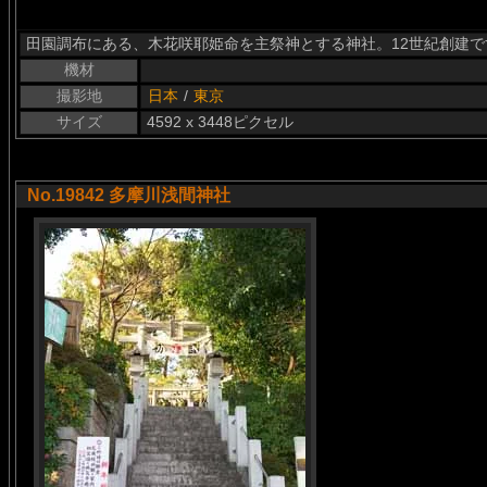
田園調布にある、木花咲耶姫命を主祭神とする神社。12世紀創建で
機材
撮影地
日本
/
東京
サイズ
4592 x 3448ピクセル
No.19842 多摩川浅間神社