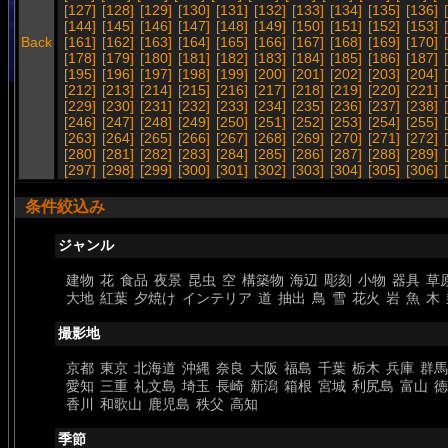
[127]
[128]
[129]
[130]
[131]
[132]
[133]
[134]
[135]
[136]
[144]
[145]
[146]
[147]
[148]
[149]
[150]
[151]
[152]
[153]
Back
[161]
[162]
[163]
[164]
[165]
[166]
[167]
[168]
[169]
[170]
[178]
[179]
[180]
[181]
[182]
[183]
[184]
[185]
[186]
[187]
[195]
[196]
[197]
[198]
[199]
[200]
[201]
[202]
[203]
[204]
[212]
[213]
[214]
[215]
[216]
[217]
[218]
[219]
[220]
[221]
[229]
[230]
[231]
[232]
[233]
[234]
[235]
[236]
[237]
[238]
[246]
[247]
[248]
[249]
[250]
[251]
[252]
[253]
[254]
[255]
[263]
[264]
[265]
[266]
[267]
[268]
[269]
[270]
[271]
[272]
[280]
[281]
[282]
[283]
[284]
[285]
[286]
[287]
[288]
[289]
[297]
[298]
[299]
[300]
[301]
[302]
[303]
[304]
[305]
[306]
条件絞込み
ジャンル
建物
花
食品
夜景
昆虫
空
構築物
海辺
彫刻
小物
器具
草
大地
紅葉
夕焼け
インテリア
道
抽出
鳥
雪
花火
岩
魚
木
撮影地
京都
東京
北海道
沖縄
奈良
大阪
福島
千葉
栃木
兵庫
群馬
愛知
三重
礼文島
埼玉
長崎
新潟
箱根
宮城
利尻島
富山
徳
香川
和歌山
鹿児島
秩父
高知
季節