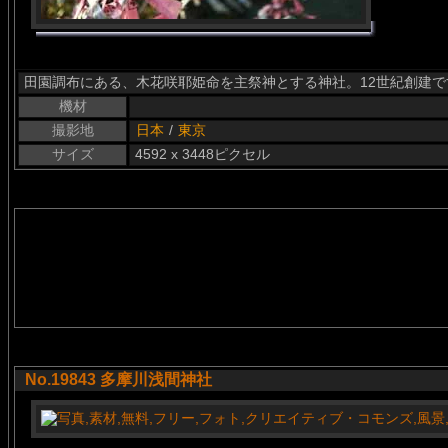
田園調布にある、木花咲耶姫命を主祭神とする神社。12世紀創建で
機材
撮影地
日本
/
東京
サイズ
4592 x 3448ピクセル
No.19843 多摩川浅間神社