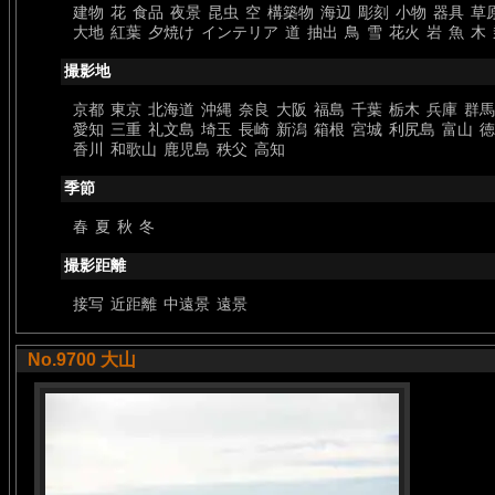
建物
花
食品
夜景
昆虫
空
構築物
海辺
彫刻
小物
器具
草
大地
紅葉
夕焼け
インテリア
道
抽出
鳥
雪
花火
岩
魚
木
撮影地
京都
東京
北海道
沖縄
奈良
大阪
福島
千葉
栃木
兵庫
群馬
愛知
三重
礼文島
埼玉
長崎
新潟
箱根
宮城
利尻島
富山
徳
香川
和歌山
鹿児島
秩父
高知
季節
春
夏
秋
冬
撮影距離
接写
近距離
中遠景
遠景
No.9700 大山