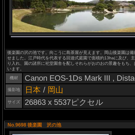
後楽園の沢の池です。向こうに島茶屋が見えます。岡山後楽園は備前
せました。江戸時代を代表する回遊式庭園で面積約13haに及び、
り入れ、園の諸所に祀堂園舎を配しそれらがおのおの景趣をもち、
います。
Canon EOS-1Ds Mark III , Dis
機材
日本
/
岡山
撮影地
26863 x 5537ピクセル
サイズ
No.9698 後楽園 沢の池