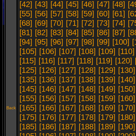
[42]
[43]
[44]
[45]
[46]
[47]
[48]
[4
[55]
[56]
[57]
[58]
[59]
[60]
[61]
[6
[68]
[69]
[70]
[71]
[72]
[73]
[74]
[7
[81]
[82]
[83]
[84]
[85]
[86]
[87]
[8
[94]
[95]
[96]
[97]
[98]
[99]
[100]
[
[105]
[106]
[107]
[108]
[109]
[110]
[115]
[116]
[117]
[118]
[119]
[120]
[125]
[126]
[127]
[128]
[129]
[130]
[135]
[136]
[137]
[138]
[139]
[140]
[145]
[146]
[147]
[148]
[149]
[150]
[155]
[156]
[157]
[158]
[159]
[160]
[165]
[166]
[167]
[168]
[169]
[170]
Back
[175]
[176]
[177]
[178]
[179]
[180]
[185]
[186]
[187]
[188]
[189]
[190]