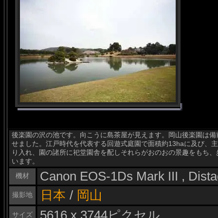
後楽園の沢の池です。向こうに島茶屋が見えます。岡山後楽園は備前
せました。江戸時代を代表する回遊式庭園で面積約13haに及び、
り入れ、園の諸所に祀堂園舎を配しそれらがおのおの景趣をもち、
います。
Canon EOS-1Ds Mark III , Dis
機材
日本
/
岡山
撮影地
5616 x 3744ピクセル
サイズ