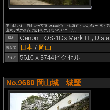
岡山城です。岡山城は西暦1350年頃に上神高直が城を築いた事が最
直家が城の改築と城下町の形成を行いました。
Canon EOS-1Ds Mark III , Dis
機材
日本
/
岡山
撮影地
5616 x 3744ピクセル
サイズ
No.9680 岡山城 城壁