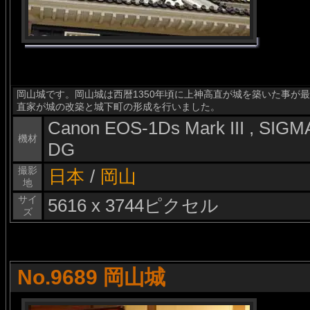
岡山城です。岡山城は西暦1350年頃に上神高直が城を築いた事が最
直家が城の改築と城下町の形成を行いました。
Canon EOS-1Ds Mark III , SI
機材
DG
撮影
日本
/
岡山
地
サイ
5616 x 3744ピクセル
ズ
No.9689 岡山城