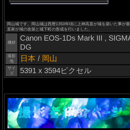
岡山城です。岡山城は西暦1350年頃に上神高直が城を築いた事が最
直家が城の改築と城下町の形成を行いました。
Canon EOS-1Ds Mark III , SI
機材
DG
撮影
日本
/
岡山
地
サイ
5391 x 3594ピクセル
ズ