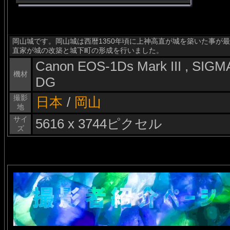
岡山城です。岡山城は西暦1350年頃に上神高直が城を築いた事が最
直家が城の改築と城下町の形成を行いました。
Canon EOS-1Ds Mark III , SI
機材
DG
撮影
日本
/
岡山
地
サイ
5616 x 3744ピクセル
ズ