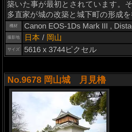
築いた事が最初とされています。その
多直家が城の改築と城下町の形成を
Canon EOS-1Ds Mark III , Dis
機材
日本
/
岡山
撮影地
5616 x 3744ピクセル
サイズ
No.9678 岡山城 月見櫓