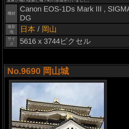
直家が城の改築と城下町の形成を行いました。
Canon EOS-1Ds Mark III , SI
機材
DG
撮影
日本
/
岡山
地
サイ
5616 x 3744ピクセル
ズ
No.9690 岡山城