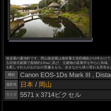
後楽園の廉池軒です。岡山後楽園は備前藩主池田綱政が14年かけて
る回遊式庭園で面積約13haに及び、主建物の延養亭を中心に烏城
を配しそれらがおのおの景趣をもち、歩きながら移り変わる景色を
Canon EOS-1Ds Mark III , Dis
機材
日本
/
岡山
撮影地
5571 x 3714ピクセル
サイズ