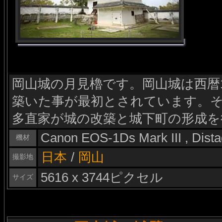
岡山城の月見櫓です。岡山城は西暦1
築いた事が最初とされています。その
多直家が城の改築と城下町の形成を
Canon EOS-1Ds Mark III , Dis
機材
日本
/
岡山
撮影地
5616 x 3744ピクセル
サイズ