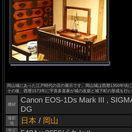
岡山城にあった江戸時代の店の展示です。岡山城は西暦1350年頃
その後、西暦1573年に宇喜多直家が城の改築と城下町の形成を行
Canon EOS-1Ds Mark III , SI
機材
DG
撮影
日本
/
岡山
地
サイ