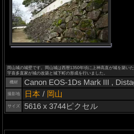
岡山城の城壁です。岡山城は西暦1350年頃に上神高直が城を築いた
宇喜多直家が城の改築と城下町の形成を行いました。
Canon EOS-1Ds Mark III , Dis
機材
日本
/
岡山
撮影地
5616 x 3744ピクセル
サイズ