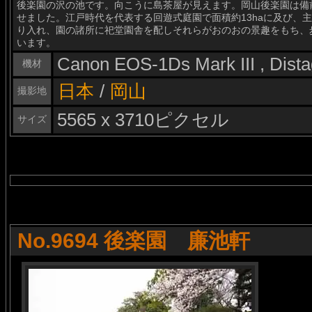
後楽園の沢の池です。向こうに島茶屋が見えます。岡山後楽園は備前
せました。江戸時代を代表する回遊式庭園で面積約13haに及び、
り入れ、園の諸所に祀堂園舎を配しそれらがおのおの景趣をもち、
います。
Canon EOS-1Ds Mark III , Dis
機材
日本
/
岡山
撮影地
5565 x 3710ピクセル
サイズ
No.9694 後楽園 廉池軒