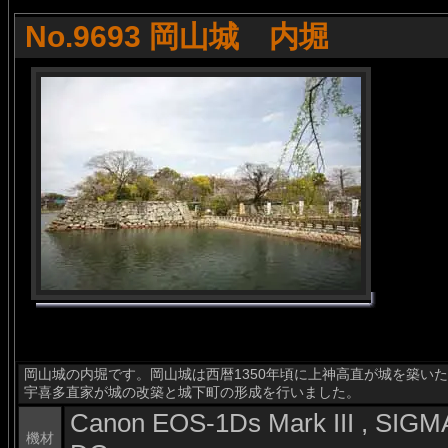
No.9693 岡山城 内堀
岡山城の内堀です。岡山城は西暦1350年頃に上神高直が城を築いた
宇喜多直家が城の改築と城下町の形成を行いました。
Canon EOS-1Ds Mark III , SI
機材