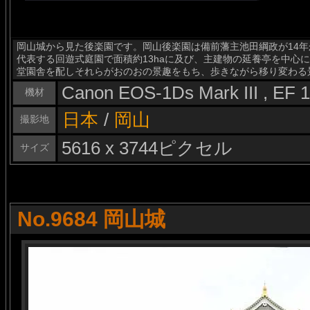
岡山城から見た後楽園です。岡山後楽園は備前藩主池田綱政が14年
代表する回遊式庭園で面積約13haに及び、主建物の延養亭を中心
堂園舎を配しそれらがおのおの景趣をもち、歩きながら移り変わる
Canon EOS-1Ds Mark III , EF
機材
日本
/
岡山
撮影地
5616 x 3744ピクセル
サイズ
No.9684 岡山城