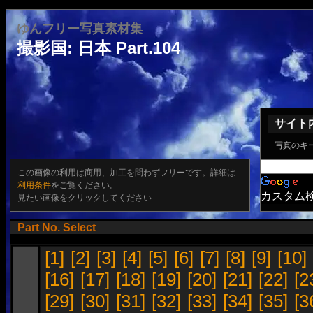
ゆんフリー写真素材集
撮影国: 日本 Part.104
サイト
写真のキ
この画像の利用は商用、加工を問わずフリーです。詳細は
利用条件
をご覧ください。
カスタム
見たい画像をクリックしてください
Part No. Select
[1]
[2]
[3]
[4]
[5]
[6]
[7]
[8]
[9]
[10]
[16]
[17]
[18]
[19]
[20]
[21]
[22]
[2
[29]
[30]
[31]
[32]
[33]
[34]
[35]
[3