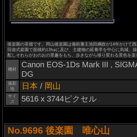
後楽園の茶畑です。岡山後楽園は備前藩主池田綱政が14年かけて西
回遊式庭園で面積約13haに及び、主建物の延養亭を中心に烏城、
配しそれらがおのおの景趣をもち、歩きながら移り変わる景色を楽
Canon EOS-1Ds Mark III , SI
機材
DG
撮影
日本
/
岡山
地
サイ
5616 x 3744ピクセル
ズ
No.9696 後楽園 唯心山