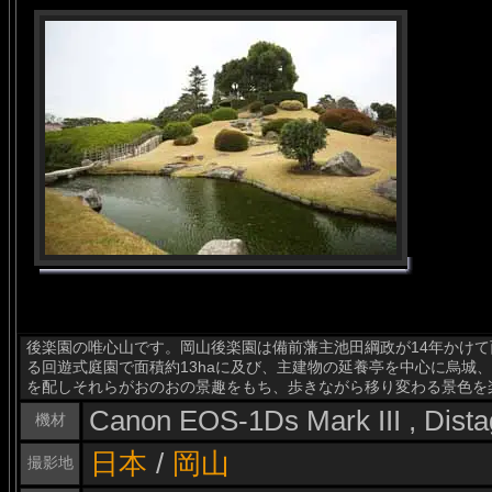
後楽園の唯心山です。岡山後楽園は備前藩主池田綱政が14年かけて
る回遊式庭園で面積約13haに及び、主建物の延養亭を中心に烏城
を配しそれらがおのおの景趣をもち、歩きながら移り変わる景色を
Canon EOS-1Ds Mark III , Dis
機材
日本
/
岡山
撮影地