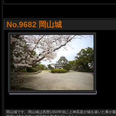
No.9682 岡山城
岡山城です。岡山城は西暦1350年頃に上神高直が城を築いた事が最