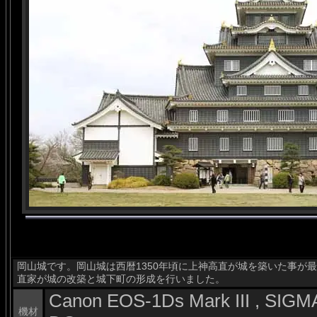
岡山城です。岡山城は西暦1350年頃に上神高直が城を築いた事が最
直家が城の改築と城下町の形成を行いました。
Canon EOS-1Ds Mark III , SI
機材