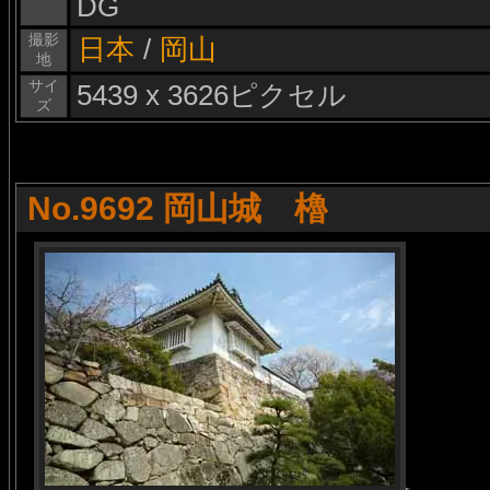
DG
撮影
日本
/
岡山
地
サイ
5439 x 3626ピクセル
ズ
No.9692 岡山城 櫓