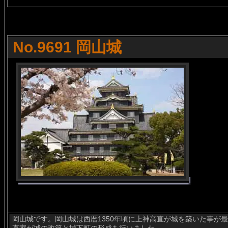
No.9691 岡山城
岡山城です。岡山城は西暦1350年頃に上神高直が城を築いた事が最