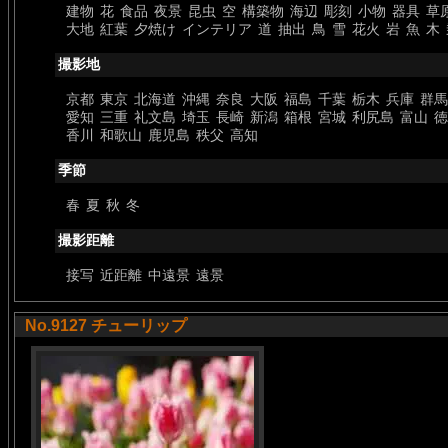
建物
花
食品
夜景
昆虫
空
構築物
海辺
彫刻
小物
器具
草
大地
紅葉
夕焼け
インテリア
道
抽出
鳥
雪
花火
岩
魚
木
撮影地
京都
東京
北海道
沖縄
奈良
大阪
福島
千葉
栃木
兵庫
群馬
愛知
三重
礼文島
埼玉
長崎
新潟
箱根
宮城
利尻島
富山
徳
香川
和歌山
鹿児島
秩父
高知
季節
春
夏
秋
冬
撮影距離
接写
近距離
中遠景
遠景
No.9127 チューリップ