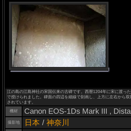
江の島の江島神社の宋国伝来の古碑です。西暦1204年に宋に渡っ
で授けられました。碑面の四辺を細線で刻画し、上方に左右から双
されています。
Canon EOS-1Ds Mark III , Dis
機材
日本
/
神奈川
撮影地