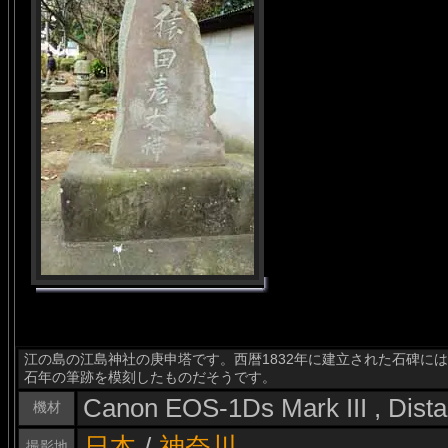
江の島の江島神社の庚申塔です。西暦1832年に建立された石碑に
石年の筆跡を模刻したものだそうです。
Canon EOS-1Ds Mark III , Dis
機材
日本
/
神奈川
撮影地