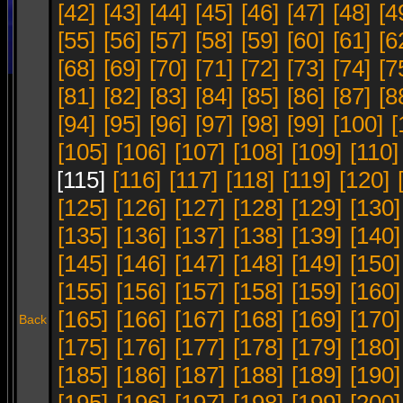
[42]
[43]
[44]
[45]
[46]
[47]
[48]
[4
[55]
[56]
[57]
[58]
[59]
[60]
[61]
[6
[68]
[69]
[70]
[71]
[72]
[73]
[74]
[7
[81]
[82]
[83]
[84]
[85]
[86]
[87]
[8
[94]
[95]
[96]
[97]
[98]
[99]
[100]
[
[105]
[106]
[107]
[108]
[109]
[110]
[115]
[116]
[117]
[118]
[119]
[120]
[125]
[126]
[127]
[128]
[129]
[130]
[135]
[136]
[137]
[138]
[139]
[140]
[145]
[146]
[147]
[148]
[149]
[150]
[155]
[156]
[157]
[158]
[159]
[160]
[165]
[166]
[167]
[168]
[169]
[170]
Back
[175]
[176]
[177]
[178]
[179]
[180]
[185]
[186]
[187]
[188]
[189]
[190]