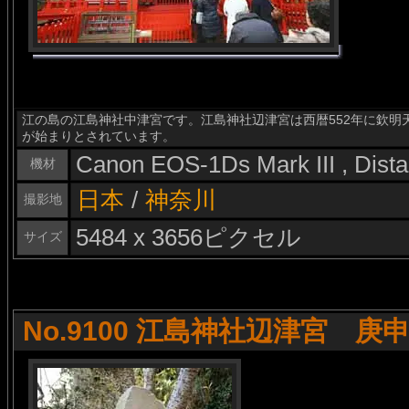
江の島の江島神社中津宮です。江島神社辺津宮は西暦552年に欽明
が始まりとされています。
Canon EOS-1Ds Mark III , Dis
機材
日本
/
神奈川
撮影地
5484 x 3656ピクセル
サイズ
No.9100 江島神社辺津宮 庚