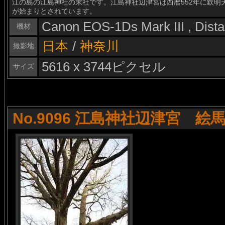
江の島の江島神社の末社です。江島神社辺津宮は西暦552年に欽明
が始まりとされています。
Canon EOS-1Ds Mark III , Dis
機材
日本
/
神奈川
撮影地
5616 x 3744ピクセル
サイズ
No.9096 江島神社辺津宮 絵