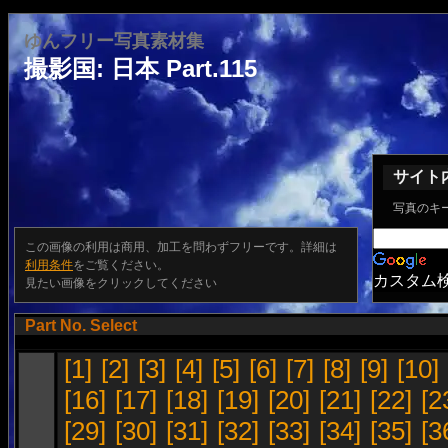
ゆんフリー写真素材集
撮影国: 日本 Part.115
サイト
写真のキ
この画像の利用は商用、加工を問わずフリーです。詳細は
利用条件
をご覧ください。
カスタム
見たい画像をクリックしてください
Part No. Select
[1]
[2]
[3]
[4]
[5]
[6]
[7]
[8]
[9]
[10]
[16]
[17]
[18]
[19]
[20]
[21]
[22]
[2
[29]
[30]
[31]
[32]
[33]
[34]
[35]
[3