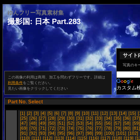
ゆんフリー写真素材集
撮影国: 日本 Part.283
サイト
写真のキ
この画像の利用は商用、加工を問わずフリーです。詳細は
利用条件
をご覧ください。
カスタム
見たい画像をクリックしてください
Part No. Select
[1]
[2]
[3]
[4]
[5]
[6]
[7]
[8]
[9]
[10]
[11]
[12]
[13]
[14]
[15]
[
[25]
[26]
[27]
[28]
[29]
[30]
[31]
[32]
[33]
[34]
[35]
[36]
[37]
[47]
[48]
[49]
[50]
[51]
[52]
[53]
[54]
[55]
[56]
[57]
[58]
[59]
[69]
[70]
[71]
[72]
[73]
[74]
[75]
[76]
[77]
[78]
[79]
[80]
[81]
[91]
[92]
[93]
[94]
[95]
[96]
[97]
[98]
[99]
[100]
[101]
[102]
[110]
[111]
[112]
[113]
[114]
[115]
[116]
[117]
[118]
[119]
[1