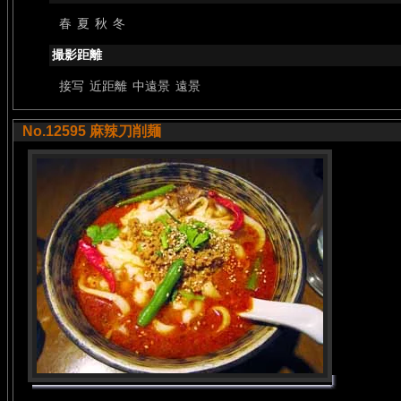
春
夏
秋
冬
撮影距離
接写
近距離
中遠景
遠景
No.12595 麻辣刀削麺