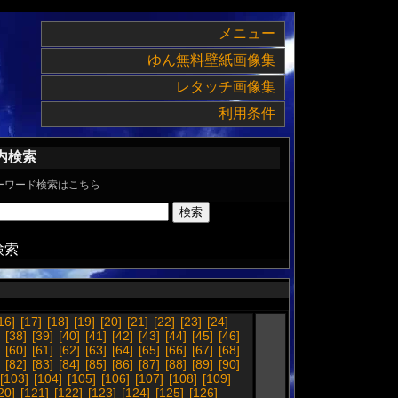
メニュー
ゆん無料壁紙画像集
レタッチ画像集
利用条件
内検索
ーワード検索はこちら
検索
16]
[17]
[18]
[19]
[20]
[21]
[22]
[23]
[24]
[38]
[39]
[40]
[41]
[42]
[43]
[44]
[45]
[46]
[60]
[61]
[62]
[63]
[64]
[65]
[66]
[67]
[68]
[82]
[83]
[84]
[85]
[86]
[87]
[88]
[89]
[90]
[103]
[104]
[105]
[106]
[107]
[108]
[109]
20]
[121]
[122]
[123]
[124]
[125]
[126]