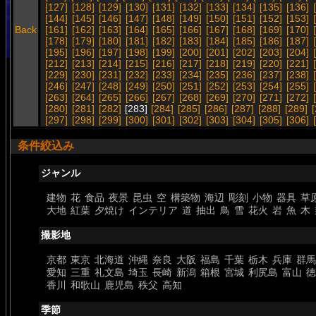
[127]
[128]
[129]
[130]
[131]
[132]
[133]
[134]
[135]
[136]
[144]
[145]
[146]
[147]
[148]
[149]
[150]
[151]
[152]
[153]
Back
[161]
[162]
[163]
[164]
[165]
[166]
[167]
[168]
[169]
[170]
[178]
[179]
[180]
[181]
[182]
[183]
[184]
[185]
[186]
[187]
[195]
[196]
[197]
[198]
[199]
[200]
[201]
[202]
[203]
[204]
[212]
[213]
[214]
[215]
[216]
[217]
[218]
[219]
[220]
[221]
[229]
[230]
[231]
[232]
[233]
[234]
[235]
[236]
[237]
[238]
[246]
[247]
[248]
[249]
[250]
[251]
[252]
[253]
[254]
[255]
[263]
[264]
[265]
[266]
[267]
[268]
[269]
[270]
[271]
[272]
[280]
[281]
[282]
[283]
[284]
[285]
[286]
[287]
[288]
[289]
[297]
[298]
[299]
[300]
[301]
[302]
[303]
[304]
[305]
[306]
条件絞込み
ジャンル
建物
花
食品
夜景
昆虫
空
構築物
海辺
彫刻
小物
器具
草
大地
紅葉
夕焼け
インテリア
道
抽出
鳥
雪
花火
岩
魚
木
撮影地
京都
東京
北海道
沖縄
奈良
大阪
福島
千葉
栃木
兵庫
群馬
愛知
三重
礼文島
埼玉
長崎
新潟
箱根
宮城
利尻島
富山
徳
香川
和歌山
鹿児島
秩父
高知
季節