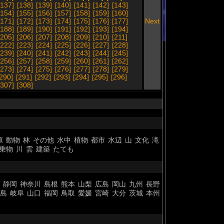
[137]
[138]
[139]
[140]
[141]
[142]
[143]
[154]
[155]
[156]
[157]
[158]
[159]
[160]
[171]
[172]
[173]
[174]
[175]
[176]
[177]
Next
[188]
[189]
[190]
[191]
[192]
[193]
[194]
[205]
[206]
[207]
[208]
[209]
[210]
[211]
[222]
[223]
[224]
[225]
[226]
[227]
[228]
[239]
[240]
[241]
[242]
[243]
[244]
[245]
[256]
[257]
[258]
[259]
[260]
[261]
[262]
[273]
[274]
[275]
[276]
[277]
[278]
[279]
[290]
[291]
[292]
[293]
[294]
[295]
[296]
[307]
[308]
原
動物
林
その他
水中
植物
都市
水辺
山
文化
滝
乗物
川
雲
建築
たても
静岡
神奈川
島根
熊本
山梨
広島
岡山
九州
長野
島
岐阜
山口
福岡
鳥取
愛媛
宮崎
大分
茨城
本州